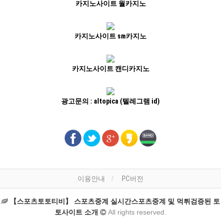
카지노사이트 월카지노
카지노사이트 sm카지노
카지노사이트 캔디카지노
광고문의 : altopica (텔레그램 id)
이용안내
PC버전
【스포츠토토티비】 스포츠중계 실시간스포츠중계 및 먹튀검증된 토
토사이트 소개
All rights reserved.