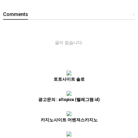
Comments
+
글이 없습니다.
토토사이트 솔로
광고문의 : altopica (텔레그램 id)
카지노사이트 어벤져스카지노