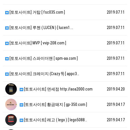
[토토사이트] 거탑 [ fsc035.com ]
2019.07.11
[토토사이트] 루첸 ( LUCEN ) [ lucen1.…
2019.07.11
[토토사이트] MVP [ vvip-208.com ]
2019.07.11
[토토사이트] 스파이더맨 [ spm-aa.com ]
2019.07.11
[토토사이트] 크레이지 (Crazy 9) [ appc3…
2019.07.11
[토토사이트] 면세점 http://aoa2000.com
2019.04.20
[토토사이트] 황금돼지 [ gp-350.com ]
2019.04.17
[토토사이트] 레고 ( lego ) [ lego5088…
2019.04.17