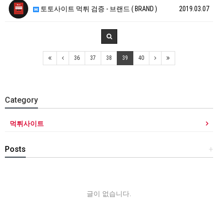
토토사이트 먹튀 검증 - 브랜드 ( BRAND )
2019.03.07
36
37
38
39
40
Category
먹튀사이트
Posts
+
글이 없습니다.