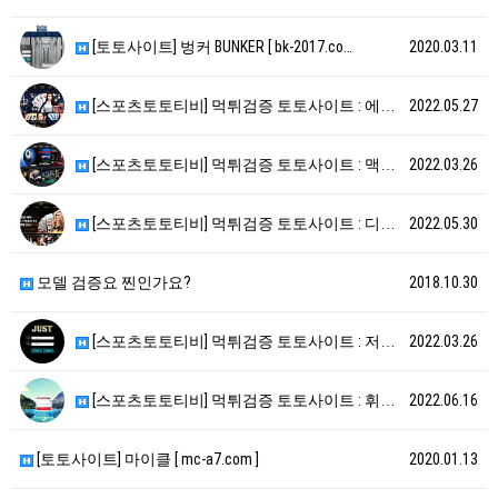
[토토사이트] 벙커 BUNKER [ bk-2017.co…
2020.03.11
[스포츠토토티비] 먹튀검증 토토사이트 : 에이원카지노 …
2022.05.27
[스포츠토토티비] 먹튀검증 토토사이트 : 맥스벳 [ h…
2022.03.26
[스포츠토토티비] 먹튀검증 토토사이트 : 디파인 [ h…
2022.05.30
모델 검증요 찐인가요?
2018.10.30
[스포츠토토티비] 먹튀검증 토토사이트 : 저스트 [ h…
2022.03.26
[스포츠토토티비] 먹튀검증 토토사이트 : 휘바휘바 [ …
2022.06.16
[토토사이트] 마이클 [ mc-a7.com ]
2020.01.13