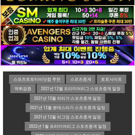
스포츠토토티비닷컴 추천
스포츠중계
토토사이트
먹튀검증
2021년 12월 프리미어리그 스포츠중계 일정
2021년 12월 라리가 스포츠중계 일정
2021년 12월 분데스리가 스포츠중계 일정
2021년 12월 리그앙 스포츠중계 일정
2022년 1월 프리미어리그 스포츠중계 일정