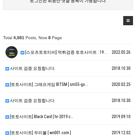
로그인한 회원만 댓글 등록이 가능합니다.
Total
4,081
Posts, Now
8
Page
[스포츠토토티비] 먹튀검증 토토사이트 : 1942 [ …
2022.05.26
사이트 검증 요청합니다.
2018.10.30
[토토사이트] 그래프게임 BITSM [ sm55-go.…
2020.02.25
사이트 검증 요청합니다.
2018.10.30
[토토사이트] Black Card [ hr-2019.c…
2019.09.10
[토토사이트] 우리볼 [ wri001.com ]
2019.12.02