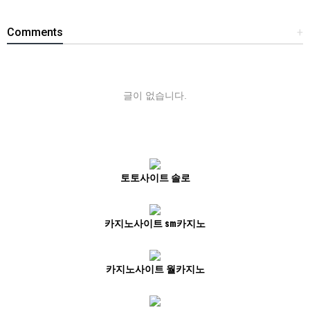
Comments
+
글이 없습니다.
토토사이트 솔로
카지노사이트 sm카지노
카지노사이트 월카지노