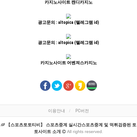
카지노사이트 캔디카지노
광고문의 : altopica (텔레그램 id)
광고문의 : altopica (텔레그램 id)
카지노사이트 어벤져스카지노
이용안내
PC버전
【스포츠토토티비】 스포츠중계 실시간스포츠중계 및 먹튀검증된 토
토사이트 소개
All rights reserved.