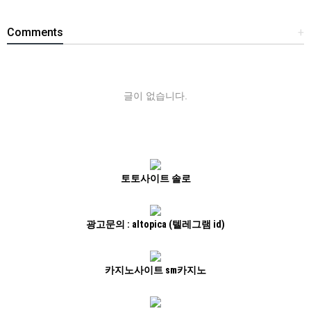
Comments
+
글이 없습니다.
토토사이트 솔로
광고문의 : altopica (텔레그램 id)
카지노사이트 sm카지노