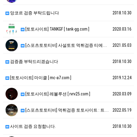
앙코르 검증 부탁드립니다
2018.10.30
[토토사이트] TANKGF [ tank-gg.com ]
2020.03.16
[스포츠토토티비] 사설토토 먹튀검증 티에프 [ http…
2021.05.03
검증좀 부탁드리겠습니다
2018.10.30
[토토사이트] 마이클 [ mc-a7.com ]
2019.12.24
[토토사이트] 레볼루션 [ rvrv25.com ]
2020.03.09
[스포츠토토티비] 먹튀검증 토토사이트 : 트라움 [ h…
2022.05.19
사이트 검증 요청합니다.
2018.10.30