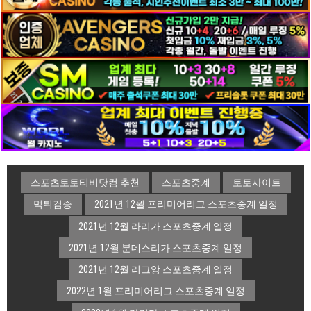
스포츠토토티비닷컴 추천
스포츠중계
토토사이트
먹튀검증
2021년 12월 프리미어리그 스포츠중계 일정
2021년 12월 라리가 스포츠중계 일정
2021년 12월 분데스리가 스포츠중계 일정
2021년 12월 리그앙 스포츠중계 일정
2022년 1월 프리미어리그 스포츠중계 일정