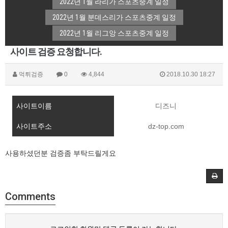
2022년 1월 라리가 스포츠중계 일정
2022년 1월 분데스리가 스포츠중계 일정
2022년 1월 리그앙 스포츠중계 일정
사이트 검증 요청합니다.
먹튀검증
0
4,844
2018.10.30 18:27
사이트이름
디즈니
사이트주소
dz-top.com
사용하셨던분 검증좀 부탁드릴게요
Comments