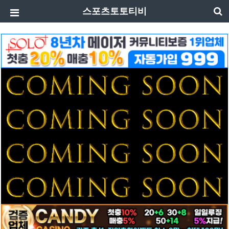
스포츠토토티비