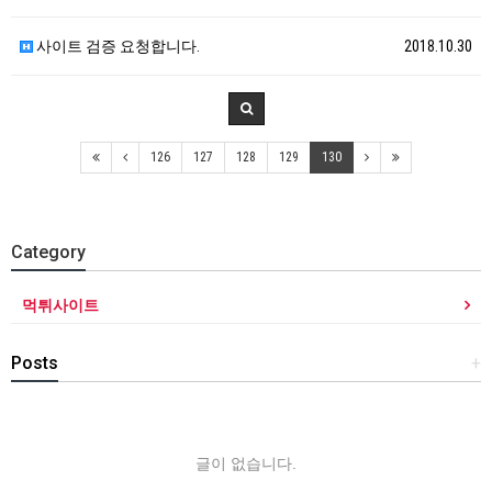
사이트 검증 요청합니다.
2018.10.30
126
127
128
129
130
Category
먹튀사이트
Posts
+
글이 없습니다.