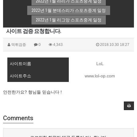
2022년 1월 라리가 스포츠중계 일정
2022년 1월 분데스리가 스포츠중계 일정
2022년 1월 리그앙 스포츠중계 일정
사이트 검증 요청합니다.
먹튀검증
0
4,343
2018.10.30 18:27
사이트이름
LoL
사이트주소
www.lol-op.com
안전한가요? 형님들 믿습니다 !
Comments