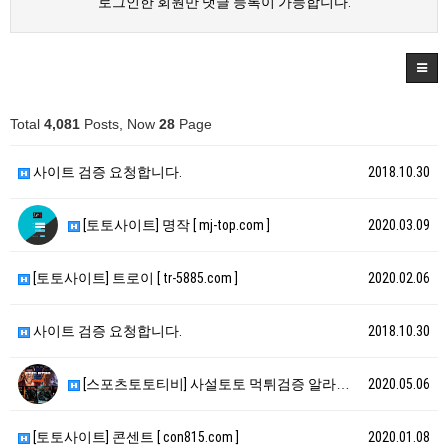
로그인한 회원만 댓글 등록이 가능합니다.
Total
4,081
Posts, Now
28
Page
사이트 검증 요청합니다.
2018.10.30
[토토사이트] 명작 [ mj-top.com ]
2020.03.09
[토토사이트] 트로이 [ tr-5885.com ]
2020.02.06
사이트 검증 요청합니다.
2018.10.30
[스포츠토토티비] 사설토토 먹튀검증 알라딘 [ ald-…
2020.05.06
[토토사이트] 콘센트 [ con815.com ]
2020.01.08