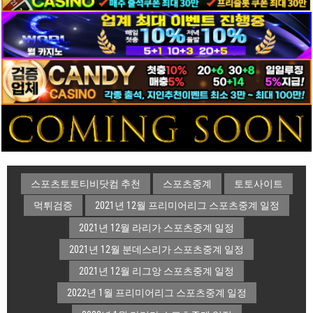
스포츠토토티비닷컴 추천
스포츠중계
토토사이트
먹튀검증
2021년 12월 프리미어리그 스포츠중계 일정
2021년 12월 라리가 스포츠중계 일정
2021년 12월 분데스리가 스포츠중계 일정
2021년 12월 리그앙 스포츠중계 일정
2022년 1월 프리미어리그 스포츠중계 일정