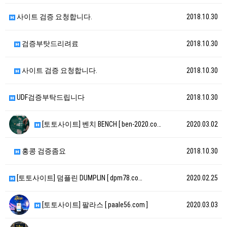
사이트 검증 요청합니다.
2018.10.30
검증부탓드리려료
2018.10.30
사이트 검증 요청합니다.
2018.10.30
UDF검증부탁드립니다
2018.10.30
[토토사이트] 벤치 BENCH [ ben-2020.co…
2020.03.02
홍콩 검증좀요
2018.10.30
[토토사이트] 덤플린 DUMPLIN [ dpm78.co…
2020.02.25
[토토사이트] 팔라스 [ paale56.com ]
2020.03.03