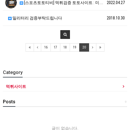
[스포츠토토티비] 먹튀검증 토토사이트 : 미엘 [ ht…
2022.04.27
밀리터리 검증부탁드립니다
2018.10.30
16
17
18
19
20
Category
먹튀사이트
Posts
+
글이 없습니다.