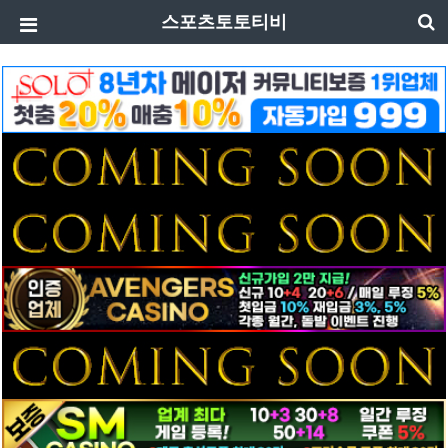
스포츠토토티비