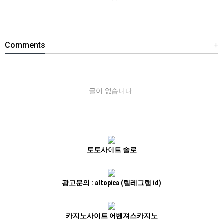
Comments
+
글이 없습니다.
토토사이트 솔로
광고문의 : altopica (텔레그램 id)
카지노사이트 어벤져스카지노