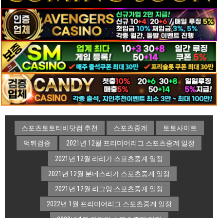
스포츠토토티비닷컴 추천
스포츠중계
토토사이트
먹튀검증
2021년 12월 프리미어리그 스포츠중계 일정
2021년 12월 라리가 스포츠중계 일정
2021년 12월 분데스리가 스포츠중계 일정
2021년 12월 리그앙 스포츠중계 일정
2022년 1월 프리미어리그 스포츠중계 일정