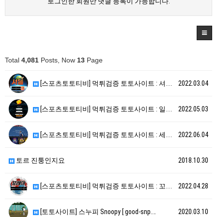
로그인한 회원만 댓글 등록이 가능합니다.
Total
4,081
Posts, Now
13
Page
[스포츠토토티비] 먹튀검증 토토사이트 : 셔틀 [htt…
2022.03.04
[스포츠토토티비] 먹튀검증 토토사이트 : 일렉 [ ht…
2022.05.03
[스포츠토토티비] 먹튀검증 토토사이트 : 세븐 [ ht…
2022.06.04
토르 진퉁인지요
2018.10.30
[스포츠토토티비] 먹튀검증 토토사이트 : 꼬레아 [ h…
2022.04.28
[토토사이트] 스누피 Snoopy [ good-snp.…
2020.03.10