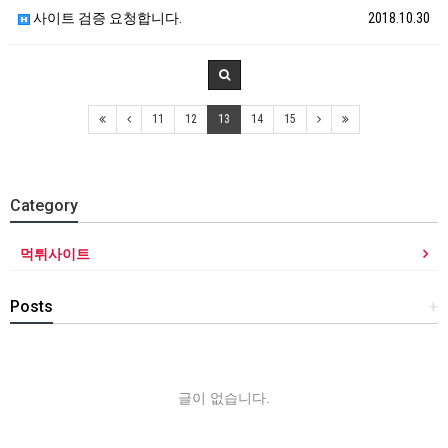
사이트 검증 요청합니다.
2018.10.30
11
12
13
14
15
Category
먹튀사이트
Posts
+
글이 없습니다.