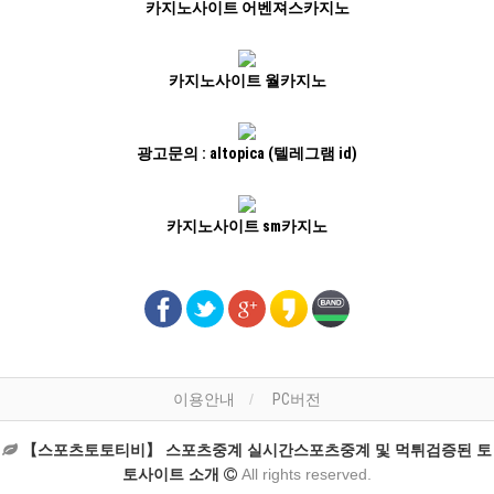
카지노사이트 어벤져스카지노
카지노사이트 월카지노
광고문의 : altopica (텔레그램 id)
카지노사이트 sm카지노
이용안내
PC버전
【스포츠토토티비】 스포츠중계 실시간스포츠중계 및 먹튀검증된 토
토사이트 소개
All rights reserved.