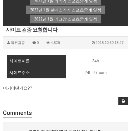
2022년 1월 라리가 스포츠중계 일정
2022년 1월 분데스리가 스포츠중계 일정
2022년 1월 리그앙 스포츠중계 일정
사이트 검증 요청합니다.
먹튀검증
0
4,826
2018.10.30 18:27
사이트이름
24h
사이트주소
24h-77.com
여기어떤가요??
Comments