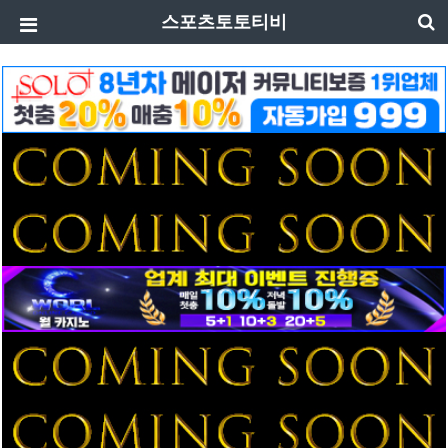
스포츠토토티비