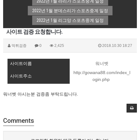
2022년 1월 라리가 스포츠중계 일정
2022년 1월 분데스리가 스포츠중계 일정
2022년 1월 리그앙 스포츠중계 일정
사이트 검증 요청합니다.
먹튀검증
0
2,425
2018.10.30 18:27
사이트이름
워너벳
http://gowana88.com/index_l
사이트주소
ogin.php
워너벳 아시는분 검증좀 부탁드립니다.
Comments