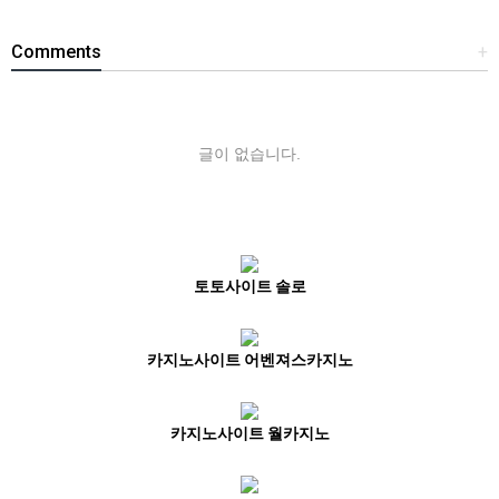
Comments
+
글이 없습니다.
토토사이트 솔로
카지노사이트 어벤져스카지노
카지노사이트 월카지노