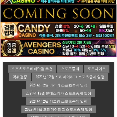
스포츠토토티비닷컴 추천
스포츠중계
토토사이트
먹튀검증
2021년 12월 프리미어리그 스포츠중계 일정
2021년 12월 라리가 스포츠중계 일정
2021년 12월 분데스리가 스포츠중계 일정
2021년 12월 리그앙 스포츠중계 일정
2022년 1월 프리미어리그 스포츠중계 일정