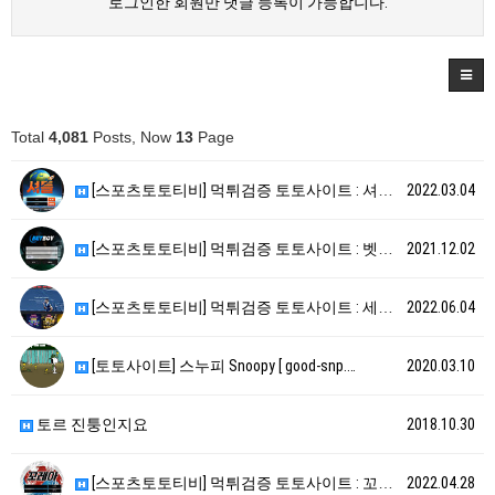
로그인한 회원만 댓글 등록이 가능합니다.
Total
4,081
Posts, Now
13
Page
[스포츠토토티비] 먹튀검증 토토사이트 : 셔틀 [htt…
2022.03.04
[스포츠토토티비] 먹튀검증 토토사이트 : 벳보이 [ h…
2021.12.02
[스포츠토토티비] 먹튀검증 토토사이트 : 세븐 [ ht…
2022.06.04
[토토사이트] 스누피 Snoopy [ good-snp.…
2020.03.10
토르 진퉁인지요
2018.10.30
[스포츠토토티비] 먹튀검증 토토사이트 : 꼬레아 [ h…
2022.04.28