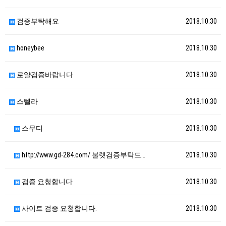
검증부탁해요
2018.10.30
honeybee
2018.10.30
로얄검증바랍니다
2018.10.30
스텔라
2018.10.30
스무디
2018.10.30
http://www.gd-284.com/ 불렛검증부탁드…
2018.10.30
검증 요청합니다
2018.10.30
사이트 검증 요청합니다.
2018.10.30