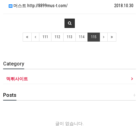
머스트 http://8899mus-t.com/
2018.10.30
111
112
113
114
115
Category
먹튀사이트
Posts
+
글이 없습니다.