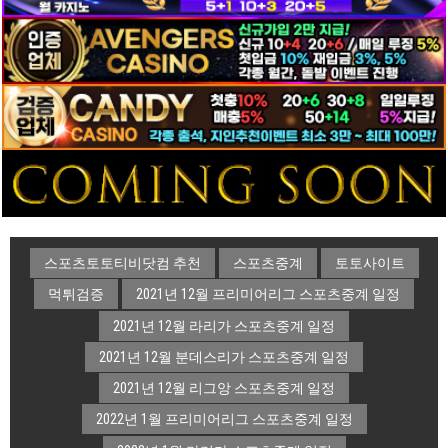
스포츠토토티비닷컴 추천
스포츠중계
토토사이트
먹튀검증
2021년 12월 프리미어리그 스포츠중계 일정
2021년 12월 라리가 스포츠중계 일정
2021년 12월 분데스리가 스포츠중계 일정
2021년 12월 리그앙 스포츠중계 일정
2022년 1월 프리미어리그 스포츠중계 일정