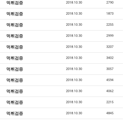
먹튀검증
2018.10.30
2790
먹튀검증
2018.10.30
1873
먹튀검증
2018.10.30
2255
먹튀검증
2018.10.30
2999
먹튀검증
2018.10.30
3207
먹튀검증
2018.10.30
3402
먹튀검증
2018.10.30
3057
먹튀검증
2018.10.30
4594
먹튀검증
2018.10.30
4062
먹튀검증
2018.10.30
2215
먹튀검증
2018.10.30
4845