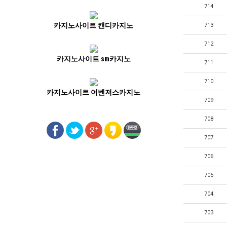
714
카지노사이트 캔디카지노
713
712
카지노사이트 sm카지노
711
710
카지노사이트 어벤져스카지노
709
708
707
706
705
704
703