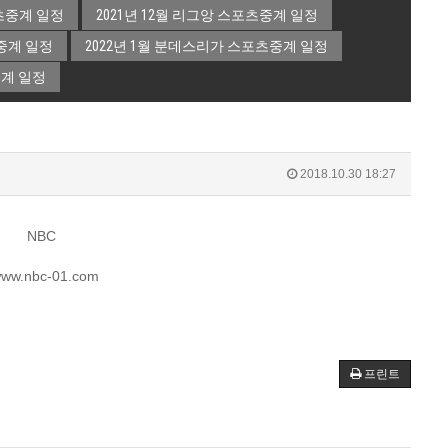
포츠중계 일정
2021년 12월 리그앙 스포츠중계 일정
츠중계 일정
2022년 1월 분데스리가 스포츠중계 일정
중계 일정
2018.10.30 18:27
NBC
ww.nbc-01.com
프린트