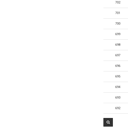
702
701
700
699
698
697
696
695
694
693
692