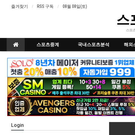
즐겨찾기
RSS 구독
08월 08일(토)
스
스포츠
스포츠중계
국내스포츠분석
해외
Login