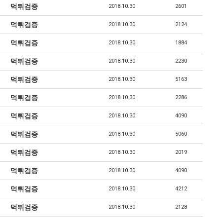
먹튀검증
2018.10.30
2601
먹튀검증
2018.10.30
2124
먹튀검증
2018.10.30
1884
먹튀검증
2018.10.30
2230
먹튀검증
2018.10.30
5163
먹튀검증
2018.10.30
2286
먹튀검증
2018.10.30
4090
먹튀검증
2018.10.30
5060
먹튀검증
2018.10.30
2019
먹튀검증
2018.10.30
4090
먹튀검증
2018.10.30
4212
먹튀검증
2018.10.30
2128