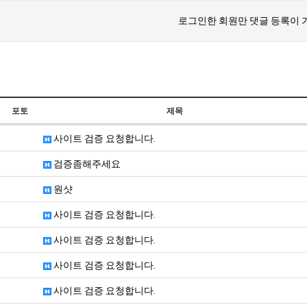
로그인한 회원만 댓글 등록이 
포토
제목
사이트 검증 요청합니다.
검증좀해주세요
원샷
사이트 검증 요청합니다.
사이트 검증 요청합니다.
사이트 검증 요청합니다.
사이트 검증 요청합니다.