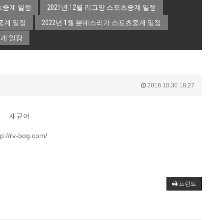
포츠중계 일정
2021년 12월 리그앙 스포츠중계 일정
츠중계 일정
2022년 1월 분데스리가 스포츠중계 일정
중계 일정
2018.10.30 18:27
재규어
p://rv-bog.com/
프린트