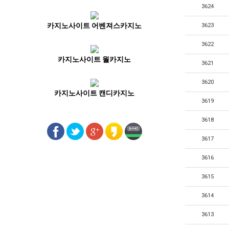
3624
카지노사이트 어벤져스카지노
3623
3622
카지노사이트 월카지노
3621
3620
카지노사이트 캔디카지노
3619
3618
3617
3616
3615
3614
3613