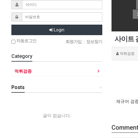
Login
사이트 
자동로그인
회원가입
|
정보찾기
먹튀검증
Category
먹튀검증
Posts
+
재규어 검
글이 없습니다.
Commen