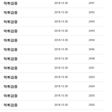
먹튀검증
2018.10.30
2491
먹튀검증
2018.10.30
2492
먹튀검증
2018.10.30
2493
먹튀검증
2018.10.30
2493
먹튀검증
2018.10.30
2494
먹튀검증
2018.10.30
2496
먹튀검증
2018.10.30
2498
먹튀검증
2018.10.30
2501
먹튀검증
2018.10.30
2503
먹튀검증
2018.10.30
2504
먹튀검증
2018.10.30
2505
먹튀검증
2018.10.30
2505