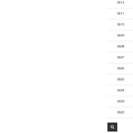
3612
3611
3610
3609
3608
3607
3606
3605
3604
3603
3602