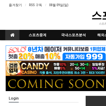
즐겨찾기
RSS 구독
08월 09일(일)
스
스포츠
스포츠중계
국내스포츠분석
해외
Login