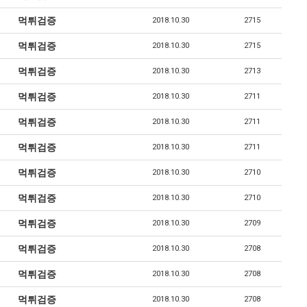
먹튀검증
2018.10.30
2715
먹튀검증
2018.10.30
2715
먹튀검증
2018.10.30
2713
먹튀검증
2018.10.30
2711
먹튀검증
2018.10.30
2711
먹튀검증
2018.10.30
2711
먹튀검증
2018.10.30
2710
먹튀검증
2018.10.30
2710
먹튀검증
2018.10.30
2709
먹튀검증
2018.10.30
2708
먹튀검증
2018.10.30
2708
먹튀검증
2018.10.30
2708