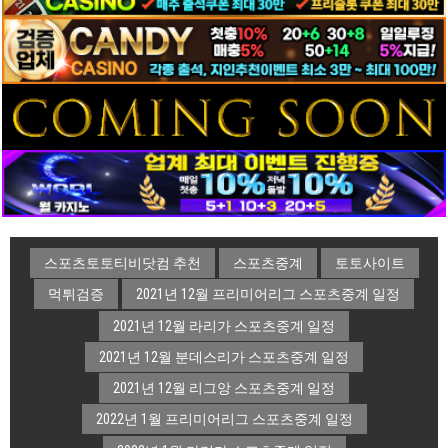
스포츠토토티비닷컴 추천
스포츠중계
토토사이트
먹튀검증
2021년 12월 프리미어리그 스포츠중계 일정
2021년 12월 라리가 스포츠중계 일정
2021년 12월 분데스리가 스포츠중계 일정
2021년 12월 리그앙 스포츠중계 일정
2022년 1월 프리미어리그 스포츠중계 일정