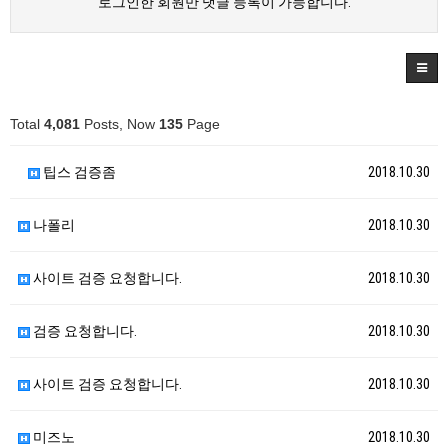
로그인한 회원만 댓글 등록이 가능합니다.
Total
4,081
Posts, Now
135
Page
팁스 검증좀
2018.10.30
나폴리
2018.10.30
사이트 검증 요청합니다.
2018.10.30
검증 요청합니다.
2018.10.30
사이트 검증 요청합니다.
2018.10.30
미즈노
2018.10.30