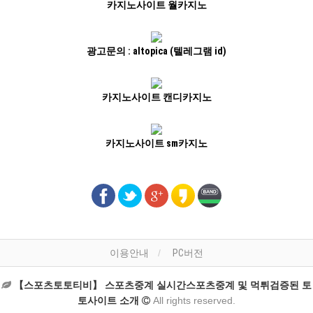
카지노사이트 월카지노
광고문의 : altopica (텔레그램 id)
카지노사이트 캔디카지노
카지노사이트 sm카지노
이용안내
PC버전
【스포츠토토티비】 스포츠중계 실시간스포츠중계 및 먹튀검증된 토
토사이트 소개
All rights reserved.