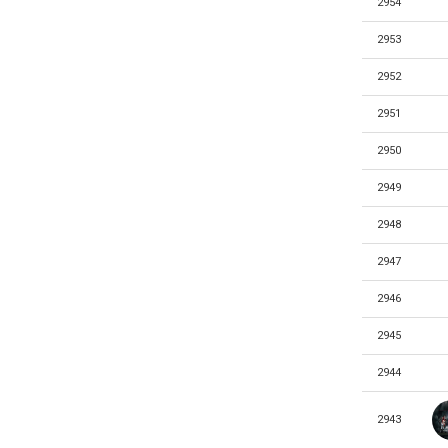
2954
2953
2952
2951
2950
2949
2948
2947
2946
2945
2944
2943