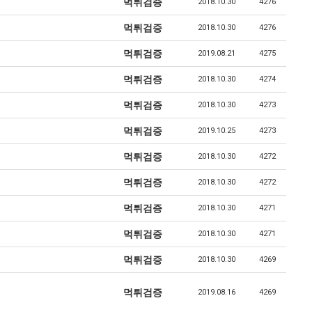
먹튀검증
2018.10.30
4276
먹튀검증
2018.10.30
4276
먹튀검증
2019.08.21
4275
먹튀검증
2018.10.30
4274
먹튀검증
2018.10.30
4273
먹튀검증
2019.10.25
4273
먹튀검증
2018.10.30
4272
먹튀검증
2018.10.30
4272
먹튀검증
2018.10.30
4271
먹튀검증
2018.10.30
4271
먹튀검증
2018.10.30
4269
먹튀검증
2019.08.16
4269