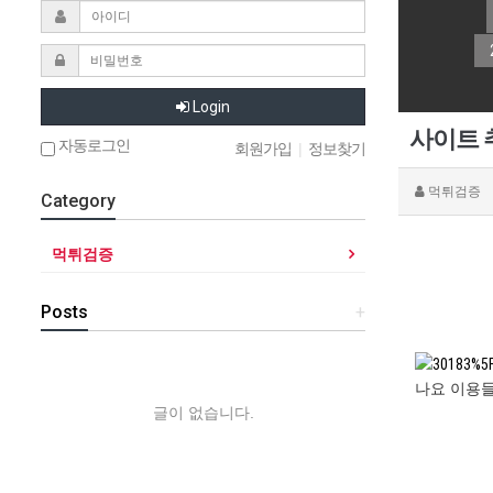
Login
사이트 
자동로그인
회원가입
|
정보찾기
먹튀검증
Category
먹튀검증
Posts
+
나요 이용들
글이 없습니다.