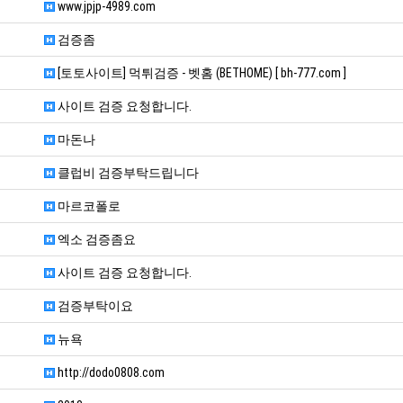
www.jpjp-4989.com
검증좀
[토토사이트] 먹튀검증 - 벳홈 (BETHOME) [ bh-777.com ]
사이트 검증 요청합니다.
마돈나
클럽비 검증부탁드립니다
마르코폴로
엑소 검증좀요
사이트 검증 요청합니다.
검증부탁이요
뉴욕
http://dodo0808.com