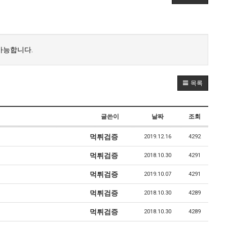
가능합니다.
목록
글쓴이
날짜
조회
먹튀검증
2019.12.16
4292
먹튀검증
2018.10.30
4291
먹튀검증
2019.10.07
4291
먹튀검증
2018.10.30
4289
먹튀검증
2018.10.30
4289