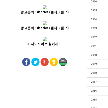
2966
2965
광고문의 : altopica (텔레그램 id)
2964
광고문의 : altopica (텔레그램 id)
2963
2962
카지노사이트 월카지노
2961
2960
2959
2958
2957
2956
2955