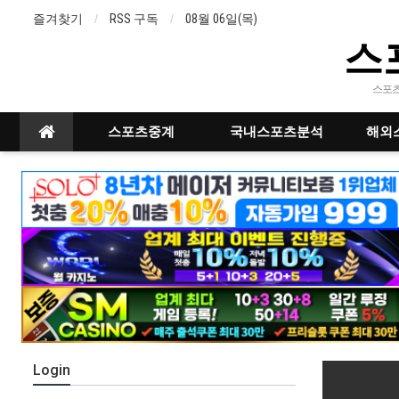
즐겨찾기
RSS 구독
08월 06일(목)
스
스포츠
스포츠중계
국내스포츠분석
해외
Login