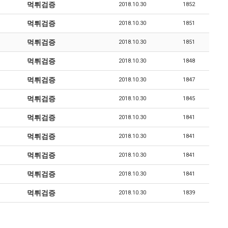
먹튀검증
2018.10.30
1852
먹튀검증
2018.10.30
1851
먹튀검증
2018.10.30
1851
먹튀검증
2018.10.30
1848
먹튀검증
2018.10.30
1847
먹튀검증
2018.10.30
1845
먹튀검증
2018.10.30
1841
먹튀검증
2018.10.30
1841
먹튀검증
2018.10.30
1841
먹튀검증
2018.10.30
1841
먹튀검증
2018.10.30
1839