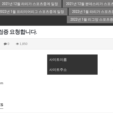
2021년 12월 라리가 스포츠중계 일정
2021년 12월 분데스리가 스
2022년 1월 프리미어리그 스포츠중계 일정
2022년 1월 라리가 스포
2022년 1월 리그앙 스포츠
검증 요청합니다.
0
1,850
사이트이름
사이트주소
com
ts