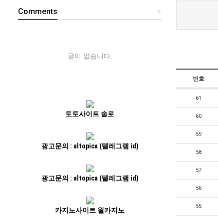
Comments
+
글이 없습니다.
번호
61
토토사이트 솔로
60
59
광고문의 : altopica (텔레그램 id)
58
57
광고문의 : altopica (텔레그램 id)
56
55
카지노사이트 월카지노