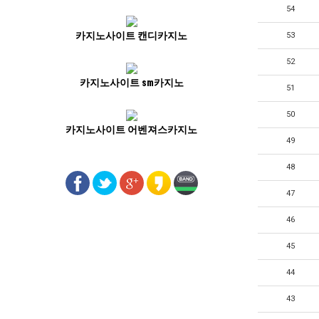
54
카지노사이트 캔디카지노
53
52
카지노사이트 sm카지노
51
50
카지노사이트 어벤져스카지노
49
48
47
46
45
44
43