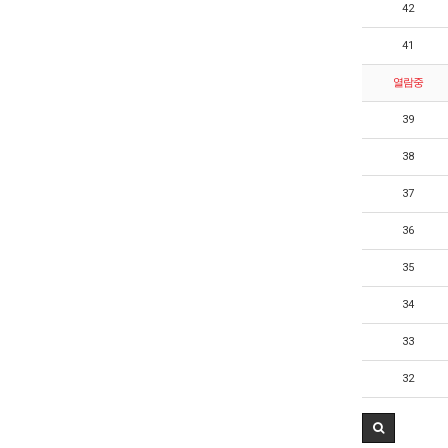
42
41
열람중
39
38
37
36
35
34
33
32