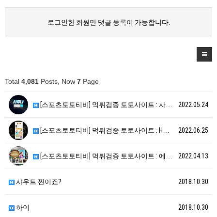
로그인한 회원만 댓글 등록이 가능합니다.
Total
4,081
Posts, Now
7
Page
[스포츠토토티비] 먹튀검증 토토사이트 : 사우나 [ h…
2022.05.24
[스포츠토토티비] 먹튀검증 토토사이트 : H온 [ ht…
2022.06.25
[스포츠토토티비] 먹튀검증 토토사이트 : 에비앙 [ h…
2022.04.13
샤우트 찐이죠?
2018.10.30
하이
2018.10.30