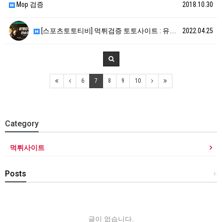
Mop 검증
2018.10.30
[스포츠토토티비] 먹튀검증 토토사이트 : 유로스타 [ …
2022.04.25
6
7
8
9
10
Category
먹튀사이트
Posts
+
글이 없습니다.