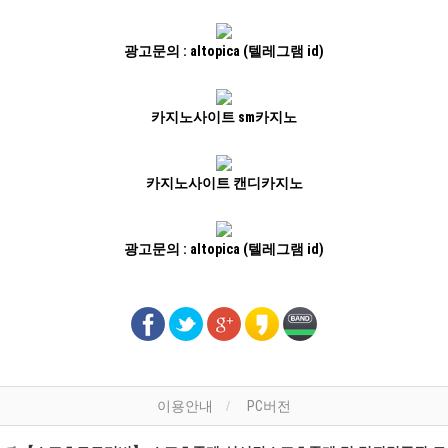
광고문의 : altopica (텔레그램 id)
카지노사이트 sm카지노
카지노사이트 캔디카지노
광고문의 : altopica (텔레그램 id)
이용안내
PC버전