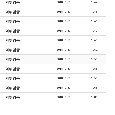
먹튀검증
2018.10.30
1944
먹튀검증
2018.10.30
1945
먹튀검증
2018.10.30
1945
먹튀검증
2018.10.30
1947
먹튀검증
2018.10.30
1949
먹튀검증
2018.10.30
1952
먹튀검증
2018.10.30
1953
먹튀검증
2018.10.30
1955
먹튀검증
2018.10.30
1959
먹튀검증
2018.10.30
1965
먹튀검증
2018.10.30
1989