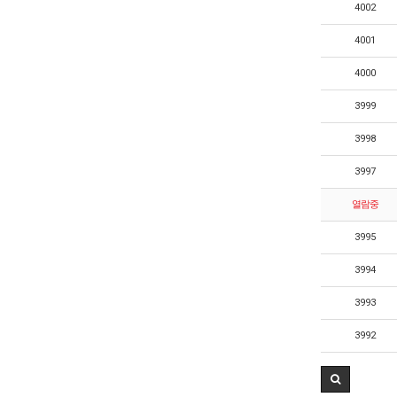
4002
4001
4000
3999
3998
3997
열람중
3995
3994
3993
3992