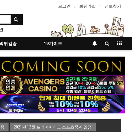
로그인
회원가입
정보찾기
윈
먹튀검증
19가이드
검증
2021년 12월 프리미어리그 스포츠중계 일정