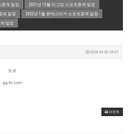
포츠중계 일정
2021년 12월 리그앙 스포츠중계 일정
츠중계 일정
2022년 1월 분데스리가 스포츠중계 일정
중계 일정
2018.10.30 18:27
토르
gg-th.com
프린트