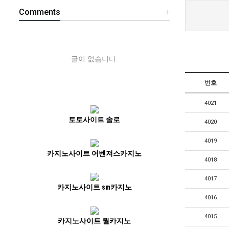
Comments
+
글이 없습니다.
번호
4021
토토사이트 솔로
4020
4019
카지노사이트 어벤져스카지노
4018
4017
카지노사이트 sm카지노
4016
4015
카지노사이트 월카지노