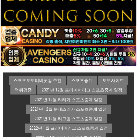
스포츠토토티비닷컴 추천
스포츠중계
토토사이트
먹튀검증
2021년 12월 프리미어리그 스포츠중계 일정
2021년 12월 라리가 스포츠중계 일정
2021년 12월 분데스리가 스포츠중계 일정
2021년 12월 리그앙 스포츠중계 일정
2022년 1월 프리미어리그 스포츠중계 일정