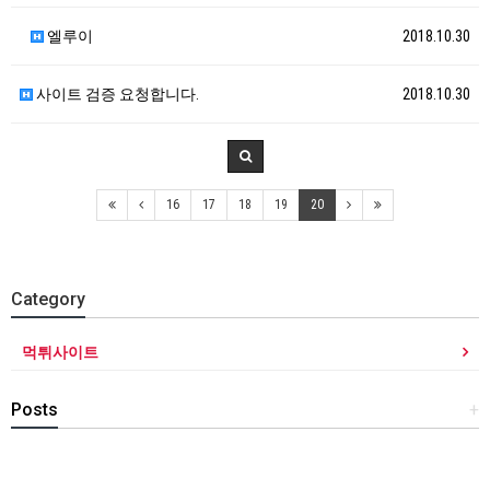
엘루이
2018.10.30
사이트 검증 요청합니다.
2018.10.30
16
17
18
19
20
Category
먹튀사이트
Posts
+