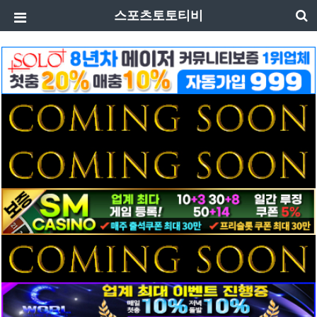
스포츠토토티비