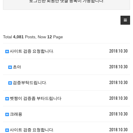
로그인한 회원만 댓글 등록이 가능합니다.
Total
4,081
Posts, Now
12
Page
사이트 검증 요청합니다.
2018.10.30
초아
2018.10.30
검증부탁드립니다.
2018.10.30
벳짱이 검증좀 부타드립니다
2018.10.30
크래용
2018.10.30
사이트 검증 요청합니다.
2018.10.30