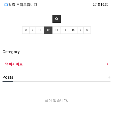
검증 부탁드립니다
2018.10.30
11
12
13
14
15
Category
먹튀사이트
Posts
+
글이 없습니다.