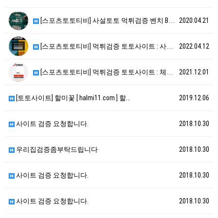
[스포츠토토티비] 사설토토 먹튀검증 벤치 BENCH […
2020.04.21
[스포츠토토티비] 먹튀검증 토토사이트 : 사계절 [ h…
2022.04.12
[스포츠토토티비] 먹튀검증 토토사이트 : 체크 [ ht…
2021.12.01
[토토사이트] 할미꽃 [ halmi11.com ] 할…
2019.12.06
사이트 검증 요청합니다.
2018.10.30
우리집검증좀부탁드립니다
2018.10.30
사이트 검증 요청합니다.
2018.10.30
사이트 검증 요청합니다.
2018.10.30