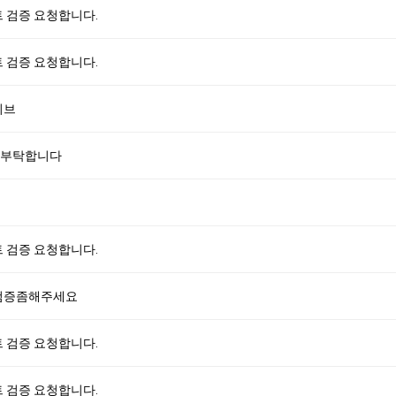
 검증 요청합니다.
 검증 요청합니다.
이브
부탁합니다
 검증 요청합니다.
검증좀해주세요
 검증 요청합니다.
 검증 요청합니다.