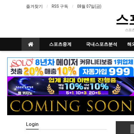
즐겨찾기
RSS 구독
08월 07일(금)
스
스포츠
스포츠중계
국내스포츠분석
해
Login