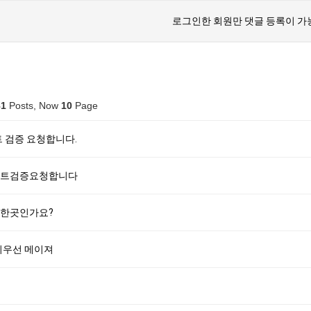
로그인한 회원만 댓글 등록이 가
81
Posts, Now
10
Page
 검증 요청합니다.
트검증요청합니다
한곳인가요?
우선 메이져