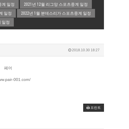
중계 일정
2021년 12월 리그앙 스포츠중계 일정
계 일정
2022년 1월 분데스리가 스포츠중계 일정
계 일정
2018.10.30 18:27
페어
ww.pair-001.com/
프린트