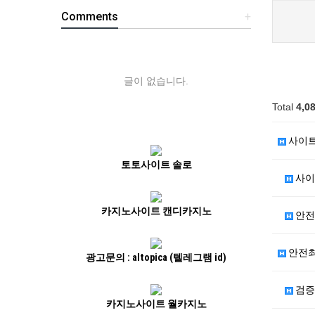
Comments
+
글이 없습니다.
Total
4,0
사이트
토토사이트 솔로
사이
카지노사이트 캔디카지노
안전
안전최
광고문의 : altopica (텔레그램 id)
검증
카지노사이트 월카지노