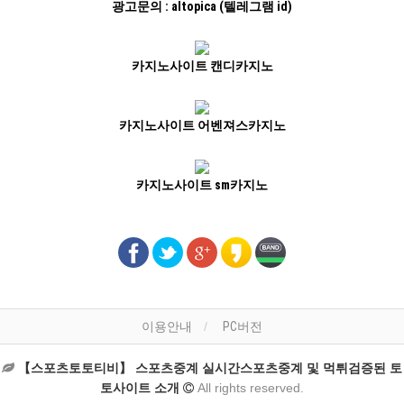
광고문의 : altopica (텔레그램 id)
카지노사이트 캔디카지노
카지노사이트 어벤져스카지노
카지노사이트 sm카지노
이용안내
PC버전
【스포츠토토티비】 스포츠중계 실시간스포츠중계 및 먹튀검증된 토
토사이트 소개
All rights reserved.