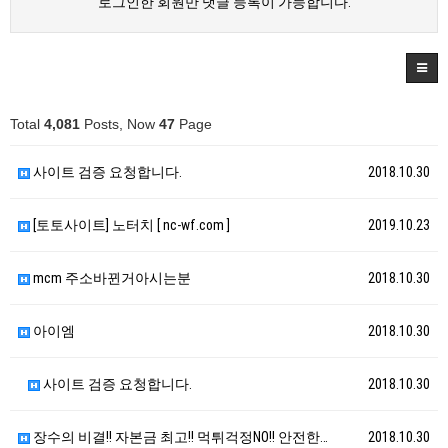
로그인한 회원만 댓글 등록이 가능합니다.
Total
4,081
Posts, Now
47
Page
사이트 검증 요청합니다.
2018.10.30
[토토사이트] 노터치 [ nc-wf.com ]
2019.10.23
mcm 주소바뀐거아시는분
2018.10.30
아이엠
2018.10.30
사이트 검증 요청합니다.
2018.10.30
장수의 비결!! 자본금 최고!! 먹튀걱정NO!! 안전한…
2018.10.30