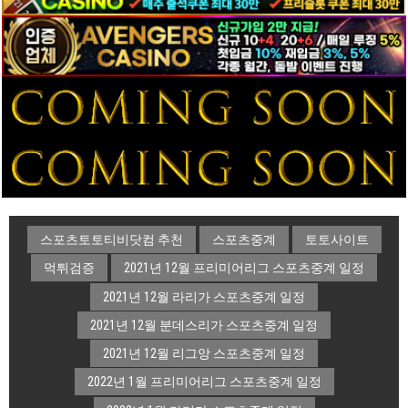
스포츠토토티비닷컴 추천
스포츠중계
토토사이트
먹튀검증
2021년 12월 프리미어리그 스포츠중계 일정
2021년 12월 라리가 스포츠중계 일정
2021년 12월 분데스리가 스포츠중계 일정
2021년 12월 리그앙 스포츠중계 일정
2022년 1월 프리미어리그 스포츠중계 일정