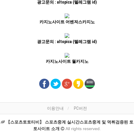
광고문의 : altopica (텔레그램 id)
카지노사이트 어벤져스카지노
광고문의 : altopica (텔레그램 id)
카지노사이트 월카지노
이용안내
PC버전
【스포츠토토티비】 스포츠중계 실시간스포츠중계 및 먹튀검증된 토
토사이트 소개
All rights reserved.