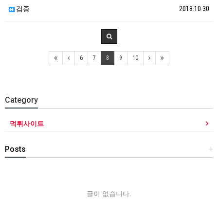
검증
2018.10.30
6
7
8
9
10
Category
먹튀사이트
Posts
+
글이 없습니다.