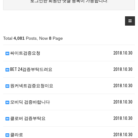
로그인한 회원만 댓글 등록이 가능합니다.
Total
4,081
Posts, Now
8
Page
싸이트검증요청
2018.10.30
BET 24검증부탁드려요
2018.10.30
원커넥트검증요청이요
2018.10.30
모비딕 검증바랍니다
2018.10.30
클로버 검증부탁요
2018.10.30
클라로
2018.10.30