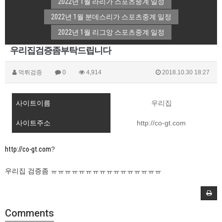
2022년 1월 라리가 스포츠중계 일정
2022년 1월 분데스리가 스포츠중계 일정
2022년 1월 리그앙 스포츠중계 일정
우리집검증좀부탁드립니다
먹튀검증
0
4,914
2018.10.30 18:27
사이트이름
우리집
사이트주소
http://co-gt.com
http://co-gt.com
?
우리집 검증좀 ㅠㅠㅠㅠㅠㅠㅠㅠㅠㅠㅠㅠㅠㅠㅠㅠ
Comments