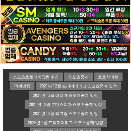
스포츠토토티비닷컴 추천
스포츠중계
토토사이트
먹튀검증
2021년 12월 프리미어리그 스포츠중계 일정
2021년 12월 라리가 스포츠중계 일정
2021년 12월 분데스리가 스포츠중계 일정
2021년 12월 리그앙 스포츠중계 일정
2022년 1월 프리미어리그 스포츠중계 일정