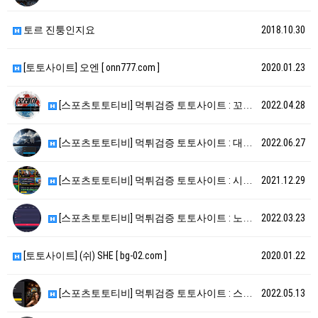
토르 진퉁인지요
2018.10.30
[토토사이트] 오엔 [ onn777.com ]
2020.01.23
[스포츠토토티비] 먹튀검증 토토사이트 : 꼬레아 [ h…
2022.04.28
[스포츠토토티비] 먹튀검증 토토사이트 : 대명 [ ht…
2022.06.27
[스포츠토토티비] 먹튀검증 토토사이트 : 시네마 [ h…
2021.12.29
[스포츠토토티비] 먹튀검증 토토사이트 : 노바 [ hh…
2022.03.23
[토토사이트] (쉬) SHE [ bg-02.com ]
2020.01.22
[스포츠토토티비] 먹튀검증 토토사이트 : 스타트 [ h…
2022.05.13