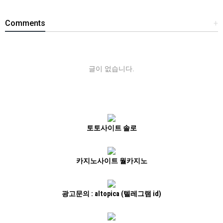
Comments
+
글이 없습니다.
토토사이트 솔로
카지노사이트 월카지노
광고문의 : altopica (텔레그램 id)