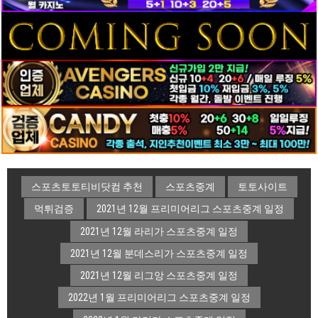
스포츠토토티비닷컴 추천
스포츠중계
토토사이트
먹튀검증
2021년 12월 프리미어리그 스포츠중계 일정
2021년 12월 라리가 스포츠중계 일정
2021년 12월 분데스리가 스포츠중계 일정
2021년 12월 리그앙 스포츠중계 일정
2022년 1월 프리미어리그 스포츠중계 일정