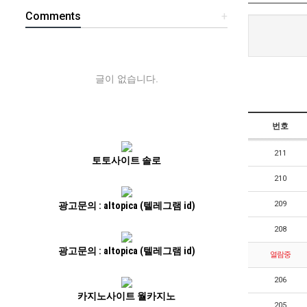
Comments
+
글이 없습니다.
번호
211
토토사이트 솔로
210
209
광고문의 : altopica (텔레그램 id)
208
광고문의 : altopica (텔레그램 id)
열람중
206
카지노사이트 월카지노
205