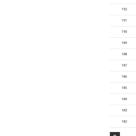
192
191
190
189
188
187
186
185
184
183
182