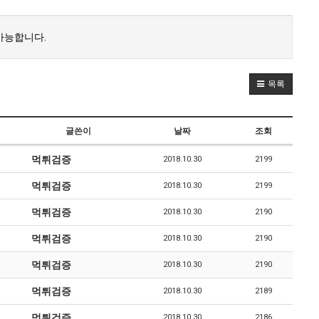
가능합니다.
목록
글쓴이
날짜
조회
먹튀검증
2018.10.30
2199
먹튀검증
2018.10.30
2199
먹튀검증
2018.10.30
2190
먹튀검증
2018.10.30
2190
먹튀검증
2018.10.30
2190
먹튀검증
2018.10.30
2189
먹튀검증
2018.10.30
2186