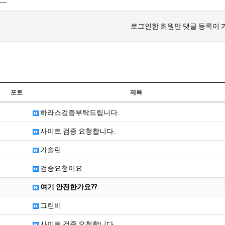
로그인한 회원만 댓글 등록이 
포토
제목
하라스검증부탁드립니다.
사이트 검증 요청합니다.
가솔린
검증요청이요
여기 안전한가요??
그린비
사이트 검증 요청합니다.