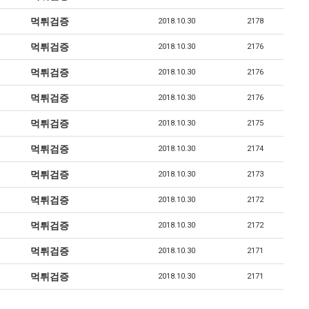
먹튀검증
2018.10.30
2178
먹튀검증
2018.10.30
2176
먹튀검증
2018.10.30
2176
먹튀검증
2018.10.30
2176
먹튀검증
2018.10.30
2175
먹튀검증
2018.10.30
2174
먹튀검증
2018.10.30
2173
먹튀검증
2018.10.30
2172
먹튀검증
2018.10.30
2172
먹튀검증
2018.10.30
2171
먹튀검증
2018.10.30
2171