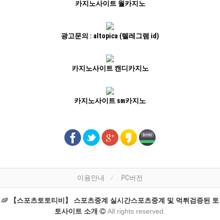
카지노사이트 월카지노
광고문의 : altopica (텔레그램 id)
카지노사이트 캔디카지노
카지노사이트 sm카지노
이용안내
PC버전
【스포츠토토티비】 스포츠중계 실시간스포츠중계 및 먹튀검증된 토
토사이트 소개
All rights reserved.