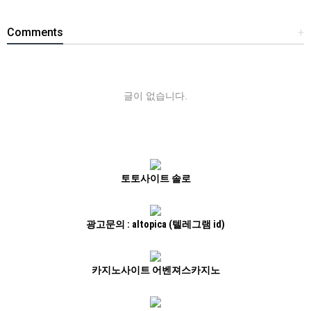
Comments
+
글이 없습니다.
토토사이트 솔로
광고문의 : altopica (텔레그램 id)
카지노사이트 어벤져스카지노