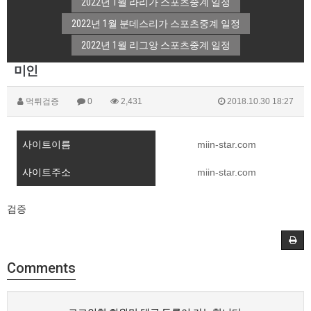
2022년 1월 라리가 스포츠중계 일정
2022년 1월 분데스리가 스포츠중계 일정
2022년 1월 리그앙 스포츠중계 일정
미인
먹튀검증
0
2,431
2018.10.30 18:27
사이트이름
miin-star.com
사이트주소
miin-star.com
검증
Comments