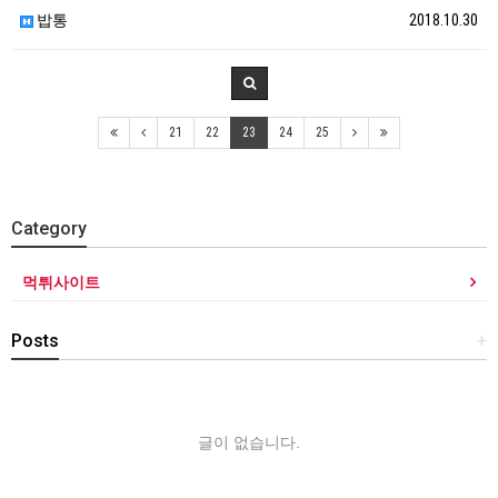
밥통
2018.10.30
21
22
23
24
25
Category
먹튀사이트
Posts
+
글이 없습니다.