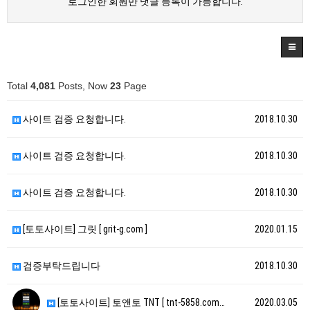
로그인한 회원만 댓글 등록이 가능합니다.
Total
4,081
Posts, Now
23
Page
사이트 검증 요청합니다.
2018.10.30
사이트 검증 요청합니다.
2018.10.30
사이트 검증 요청합니다.
2018.10.30
[토토사이트] 그릿 [ grit-g.com ]
2020.01.15
검증부탁드립니다
2018.10.30
[토토사이트] 토앤토 TNT [ tnt-5858.com…
2020.03.05