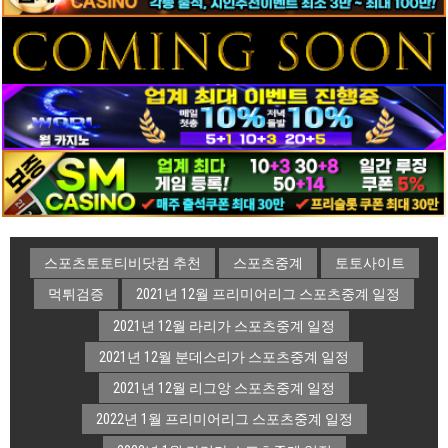
스포츠토토티비닷컴 추천
스포츠중계
토토사이트
먹튀검증
2021년 12월 프리미어리그 스포츠중계 일정
2021년 12월 라리가 스포츠중계 일정
2021년 12월 분데스리가 스포츠중계 일정
2021년 12월 리그앙 스포츠중계 일정
2022년 1월 프리미어리그 스포츠중계 일정