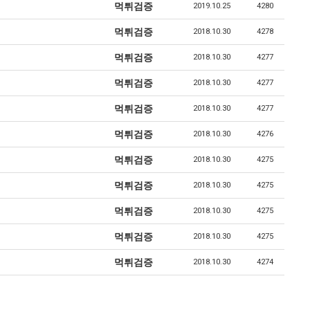
먹튀검증
2019.10.25
4280
먹튀검증
2018.10.30
4278
먹튀검증
2018.10.30
4277
먹튀검증
2018.10.30
4277
먹튀검증
2018.10.30
4277
먹튀검증
2018.10.30
4276
먹튀검증
2018.10.30
4275
먹튀검증
2018.10.30
4275
먹튀검증
2018.10.30
4275
먹튀검증
2018.10.30
4275
먹튀검증
2018.10.30
4274