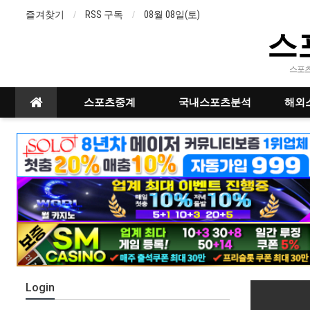
즐겨찾기
RSS 구독
08월 08일(토)
스
스포츠
스포츠중계
국내스포츠분석
해외
Login