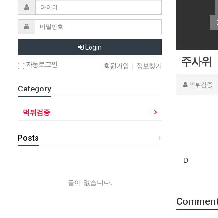
Login
주사위
자동로그인
회원가입
|
정보찾기
먹튀검증
Category
먹튀검증
Posts
+
D
글이 없습니다.
Commen