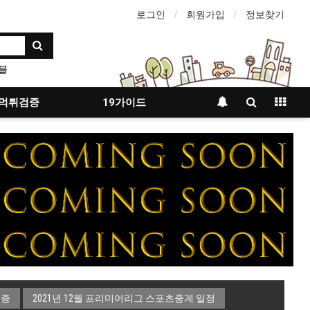
로그인
회원가입
정보찾기
블
먹튀검증
19가이드
검증
2021년 12월 프리미어리그 스포츠중계 일정