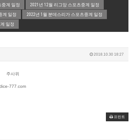
포츠중계 일정
2021년 12월 리그앙 스포츠중계 일정
츠중계 일정
2022년 1월 분데스리가 스포츠중계 일정
중계 일정
2018.10.30 18:27
주사위
dice-777.com
프린트