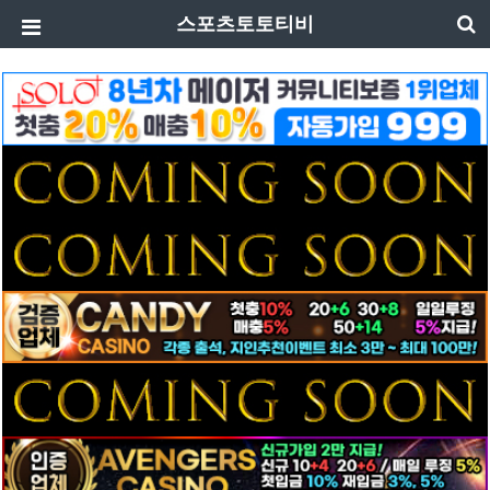
스포츠토토티비