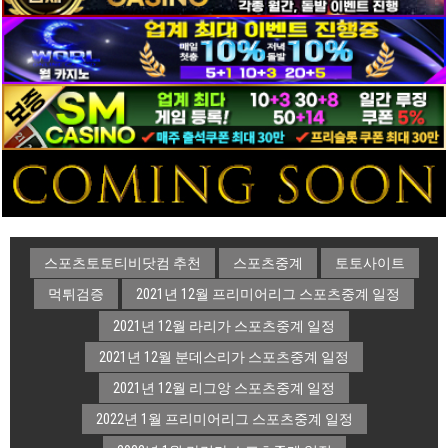
스포츠토토티비닷컴 추천
스포츠중계
토토사이트
먹튀검증
2021년 12월 프리미어리그 스포츠중계 일정
2021년 12월 라리가 스포츠중계 일정
2021년 12월 분데스리가 스포츠중계 일정
2021년 12월 리그앙 스포츠중계 일정
2022년 1월 프리미어리그 스포츠중계 일정