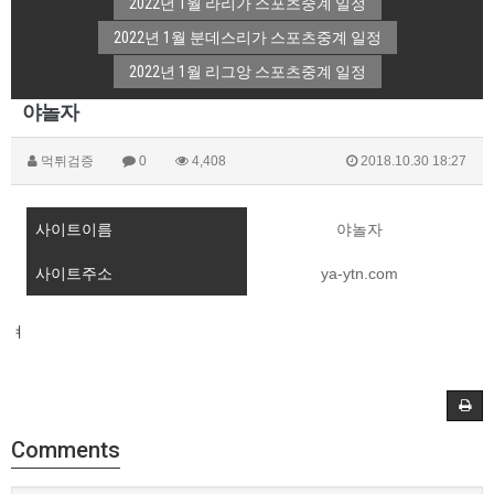
2022년 1월 라리가 스포츠중계 일정
2022년 1월 분데스리가 스포츠중계 일정
2022년 1월 리그앙 스포츠중계 일정
야놀자
먹튀검증
0
4,408
2018.10.30 18:27
사이트이름
야놀자
사이트주소
ya-ytn.com
ㅕ
Comments