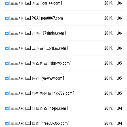
[토토사이트] 카고 [ car-44.com ]
2019.11.06
[토토사이트] PGA [ pga8867.com ]
2019.11.06
[토토사이트] 심바 [ 37simba.com ]
2019.11.06
[토토사이트] 그래프 [ 그래프.com ]
2019.11.06
[토토사이트] 에스뱅크 [ sbn-wp.com ]
2019.11.05
[토토사이트] 농장 [ ya-www.com ]
2019.11.05
[토토사이트] 다이아몬드 [ fx-789.com ]
2019.11.05
[토토사이트] 테트리스 [ tt-po.com ]
2019.11.04
[토토사이트] 트리 [ tree30-365.com ]
2019.11.04