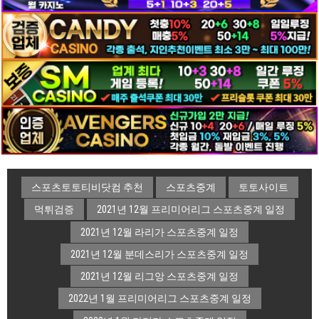
스포츠토토티비닷컴 추천
스포츠중계
토토사이트
먹튀검증
2021년 12월 프리미어리그 스포츠중계 일정
2021년 12월 라리가 스포츠중계 일정
2021년 12월 분데스리가 스포츠중계 일정
2021년 12월 리그앙 스포츠중계 일정
2022년 1월 프리미어리그 스포츠중계 일정