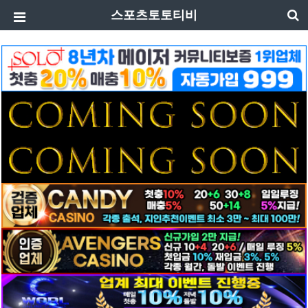
스포츠토토티비