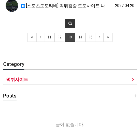
[스포츠토토티비] 먹튀검증 토토사이트 나폴리 [ ht…
2022.04.20
11
12
13
14
15
Category
먹튀사이트
Posts
+
글이 없습니다.