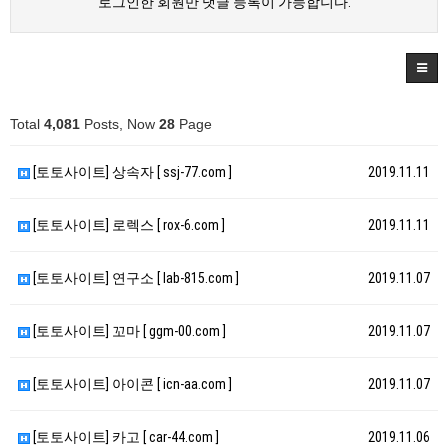
로그인한 회원만 댓글 등록이 가능합니다.
Total
4,081
Posts, Now
28
Page
[토토사이트] 상속자 [ ssj-77.com ]
2019.11.11
[토토사이트] 로렉스 [ rox-6.com ]
2019.11.11
[토토사이트] 연구소 [ lab-815.com ]
2019.11.07
[토토사이트] 꼬마 [ ggm-00.com ]
2019.11.07
[토토사이트] 아이콘 [ icn-aa.com ]
2019.11.07
[토토사이트] 카고 [ car-44.com ]
2019.11.06