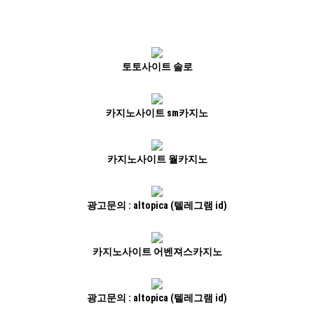
토토사이트 솔로
카지노사이트 sm카지노
카지노사이트 월카지노
광고문의 : altopica (텔레그램 id)
카지노사이트 어벤져스카지노
광고문의 : altopica (텔레그램 id)