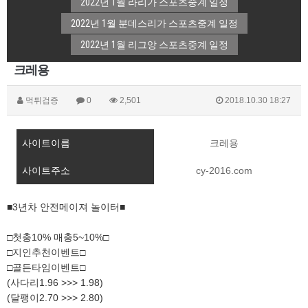
2022년 1월 라리가 스포츠중계 일정
2022년 1월 분데스리가 스포츠중계 일정
2022년 1월 리그앙 스포츠중계 일정
크레용
먹튀검증
0
2,501
2018.10.30 18:27
사이트이름
크레용
사이트주소
cy-2016.com
■3년차 안전메이져 놀이터■
□첫충10% 매충5~10%□
□지인추천이벤트□
□골든타임이벤트□
(사다리1.96 >>> 1.98)
(달팽이2.70 >>> 2.80)