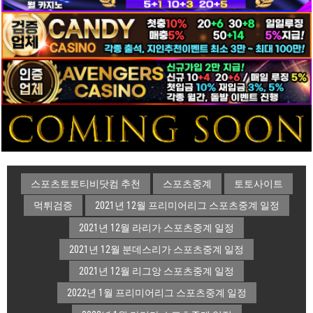
스포츠토토티비닷컴 추천
스포츠중계
토토사이트
먹튀검증
2021년 12월 프리미어리그 스포츠중계 일정
2021년 12월 라리가 스포츠중계 일정
2021년 12월 분데스리가 스포츠중계 일정
2021년 12월 리그앙 스포츠중계 일정
2022년 1월 프리미어리그 스포츠중계 일정