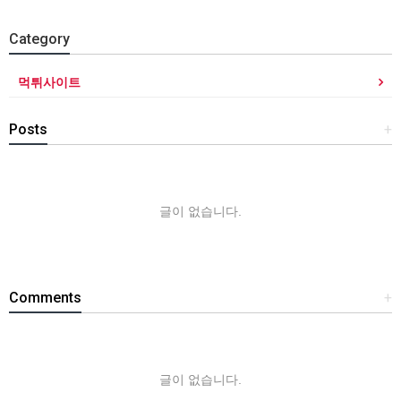
Category
먹튀사이트
Posts
+
글이 없습니다.
Comments
+
글이 없습니다.