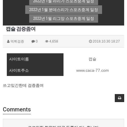
2022년 1월 라리가 스포츠중계 일정
2022년 1월 분데스리가 스포츠중계 일정
2022년 1월 리그앙 스포츠중계 일정
캡슐 검증좀여
먹튀검증
0
4,658
2018.10.30 18:27
사이트이름
캡슐
사이트주소
www.caca-77.com
쓰고있긴한데 검증좀여
Comments