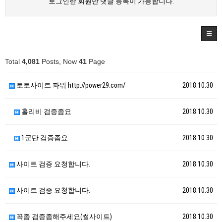
로그인한 회원만 댓글 등록이 가능합니다.
Total
4,081
Posts, Now
41
Page
토토사이트 파워 http://power29.com/
2018.10.30
홀리비 검증좀요
2018.10.30
1군단 검증좀요
2018.10.30
사이트 검증 요청합니다.
2018.10.30
사이트 검증 요청합니다.
2018.10.30
꼭좀 검증좀해주세요(썰사이트)
2018.10.30