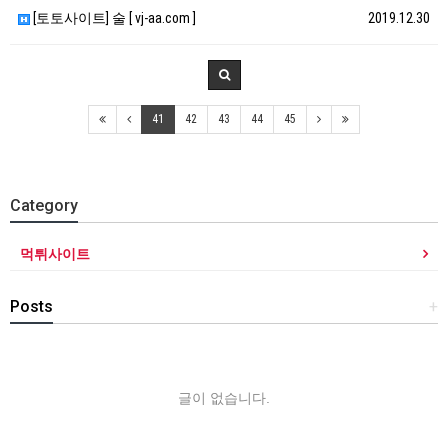
[토토사이트] 술 [ vj-aa.com ]
2019.12.30
41
42
43
44
45
Category
먹튀사이트
Posts
+
글이 없습니다.