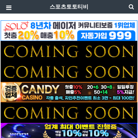
스포츠토토티비