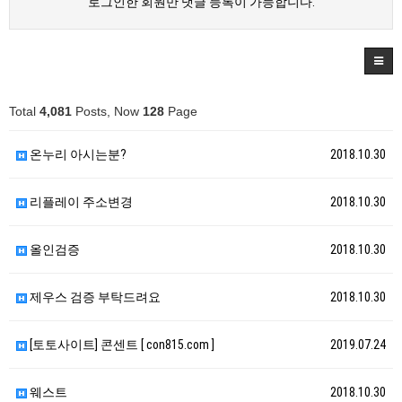
로그인한 회원만 댓글 등록이 가능합니다.
Total
4,081
Posts, Now
128
Page
온누리 아시는분?
2018.10.30
리플레이 주소변경
2018.10.30
올인검증
2018.10.30
제우스 검증 부탁드려요
2018.10.30
[토토사이트] 콘센트 [ con815.com ]
2019.07.24
웨스트
2018.10.30