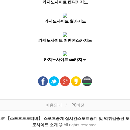
카지노사이트 캔디카지노
카지노사이트 월카지노
카지노사이트 어벤져스카지노
카지노사이트 sm카지노
이용안내
PC버전
【스포츠토토티비】 스포츠중계 실시간스포츠중계 및 먹튀검증된 토
토사이트 소개
All rights reserved.