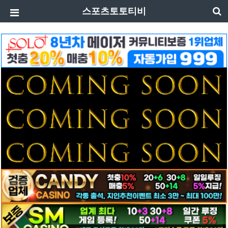
스포츠토토티비