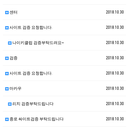
센터
2018.10.30
사이트 검증 요청합니다.
2018.10.30
나이키클럽 검증부탁드려요~
2018.10.30
검증
2018.10.30
사이트 검증 요청합니다.
2018.10.30
마카우
2018.10.30
리치 검증부탁드립니다
2018.10.30
종로 싸이트검증 부탁드립니다
2018.10.30