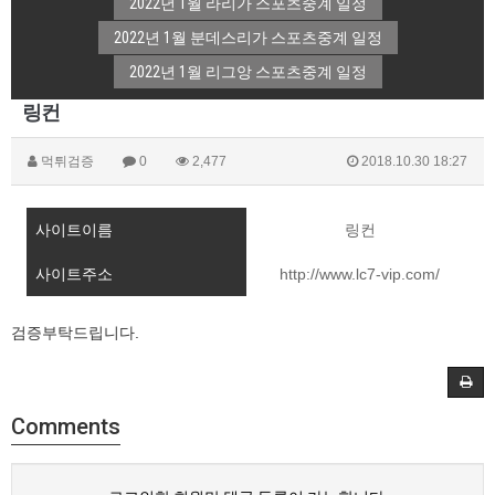
2022년 1월 라리가 스포츠중계 일정
2022년 1월 분데스리가 스포츠중계 일정
2022년 1월 리그앙 스포츠중계 일정
링컨
먹튀검증
0
2,477
2018.10.30 18:27
사이트이름
링컨
사이트주소
http://www.lc7-vip.com/
검증부탁드립니다.
Comments