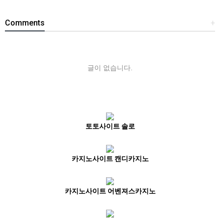
Comments
+
글이 없습니다.
토토사이트 솔로
카지노사이트 캔디카지노
카지노사이트 어벤져스카지노