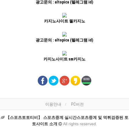
광고문의 : altopica (텔레그램 id)
카지노사이트 월카지노
광고문의 : altopica (텔레그램 id)
카지노사이트 sm카지노
이용안내
PC버전
【스포츠토토티비】 스포츠중계 실시간스포츠중계 및 먹튀검증된 토
토사이트 소개
All rights reserved.