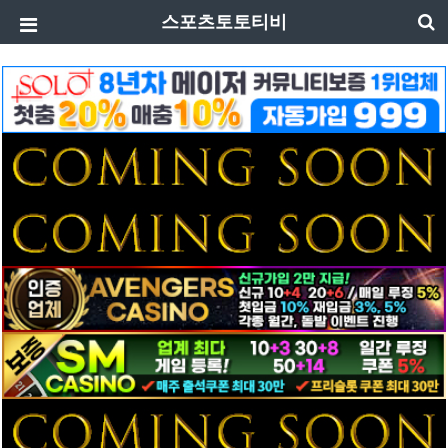
스포츠토토티비