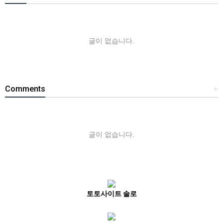
글이 없습니다.
Comments
+
글이 없습니다.
토토사이트 솔로