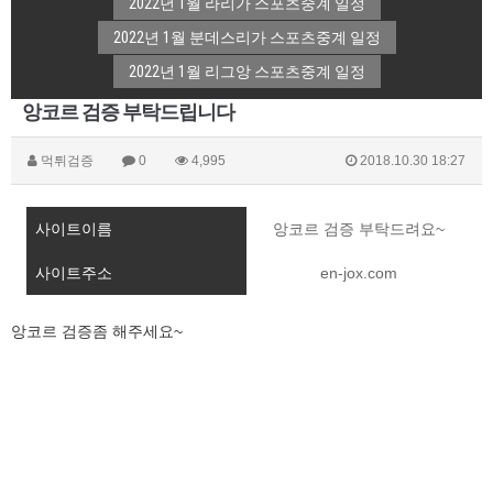
2022년 1월 라리가 스포츠중계 일정
2022년 1월 분데스리가 스포츠중계 일정
2022년 1월 리그앙 스포츠중계 일정
앙코르 검증 부탁드립니다
먹튀검증
0
4,995
2018.10.30 18:27
사이트이름
앙코르 검증 부탁드려요~
사이트주소
en-jox.com
앙코르 검증좀 해주세요~