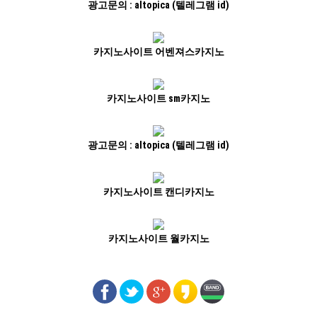
광고문의 : altopica (텔레그램 id)
카지노사이트 어벤져스카지노
카지노사이트 sm카지노
광고문의 : altopica (텔레그램 id)
카지노사이트 캔디카지노
카지노사이트 월카지노