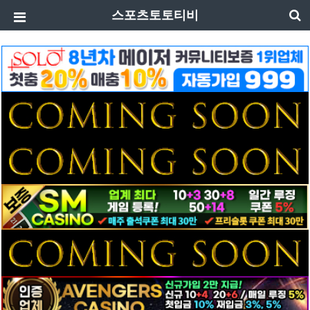
스포츠토토티비