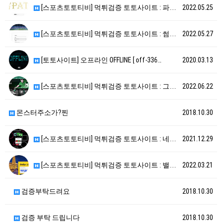
[스포츠토토티비] 먹튀검증 토토사이트 : 파텍 [ ht…
2022.05.25
[스포츠토토티비] 먹튀검증 토토사이트 : 썸타임 [ h…
2022.05.27
[토토사이트] 오프라인 OFFLINE [ off-336…
2020.03.13
[스포츠토토티비] 먹튀검증 토토사이트 : 그린벳 [ h…
2022.06.22
몬스터주소가?찐
2018.10.30
[스포츠토토티비] 먹튀검증 토토사이트 : 네모 [ ht…
2021.12.29
[스포츠토토티비] 먹튀검증 토토사이트 : 밸리스 [ h…
2022.03.21
검증부탁드려요
2018.10.30
검증 부탁 드립니다
2018.10.30