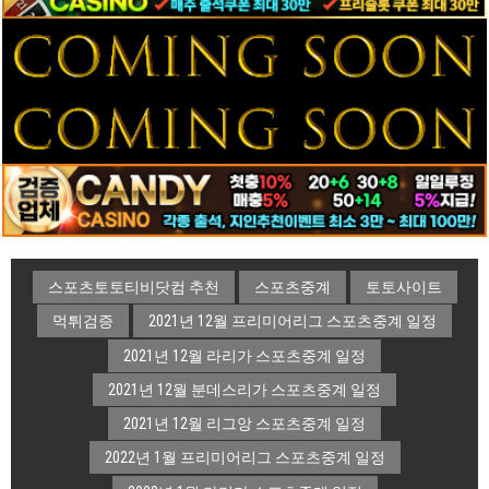
스포츠토토티비닷컴 추천
스포츠중계
토토사이트
먹튀검증
2021년 12월 프리미어리그 스포츠중계 일정
2021년 12월 라리가 스포츠중계 일정
2021년 12월 분데스리가 스포츠중계 일정
2021년 12월 리그앙 스포츠중계 일정
2022년 1월 프리미어리그 스포츠중계 일정