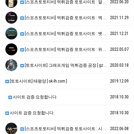
[스포츠토토티비] 먹튀검증 토토사이트 : 알리 [ ht…
2022.06.20
[스포츠토토티비] 먹튀검증 토토사이트 : 엑스마켓 [ …
2021.11.29
[스포츠토토티비] 먹튀검증 토토사이트 : 벳매니저 [ …
2021.12.21
[스포츠토토티비] 먹튀검증 토토사이트 : 위너 [ ht…
2022.05.07
[토토사이트] 그래프게임 먹튀검증 공장 [ gz-567…
2020.03.18
[토토사이트] 태평양 [ ok-lh.com ]
2019.12.09
사이트 검증 요청합니다.
2018.10.30
사이트 검증 요청합니다.
2018.10.30
[스포츠토토티비] 먹튀검증 토토사이트 : 시그니처 [ …
2022.06.08