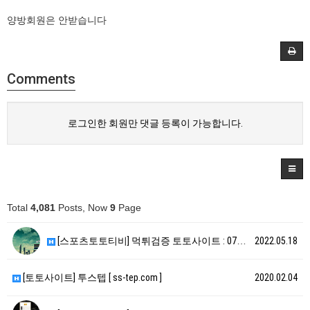
양방회원은 안받습니다
Comments
로그인한 회원만 댓글 등록이 가능합니다.
Total
4,081
Posts, Now
9
Page
[스포츠토토티비] 먹튀검증 토토사이트 : 070 [ h…
2022.05.18
[토토사이트] 투스텝 [ ss-tep.com ]
2020.02.04