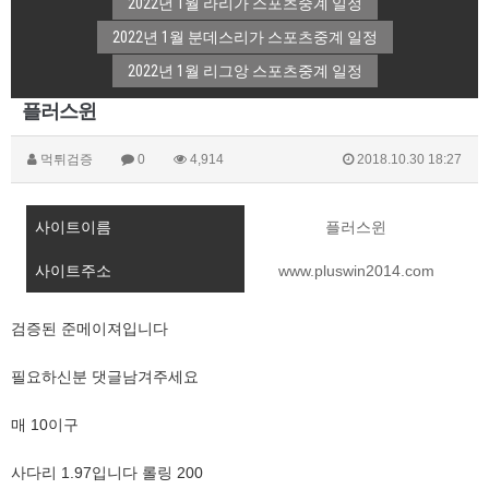
2022년 1월 라리가 스포츠중계 일정
2022년 1월 분데스리가 스포츠중계 일정
2022년 1월 리그앙 스포츠중계 일정
플러스윈
먹튀검증
0
4,914
2018.10.30 18:27
사이트이름
플러스윈
사이트주소
www.pluswin2014.com
검증된 준메이져입니다
필요하신분 댓글남겨주세요
매 10이구
사다리 1.97입니다 롤링 200