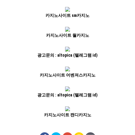
카지노사이트 sm카지노
카지노사이트 월카지노
광고문의 : altopica (텔레그램 id)
카지노사이트 어벤져스카지노
광고문의 : altopica (텔레그램 id)
카지노사이트 캔디카지노