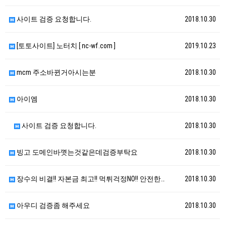
사이트 검증 요청합니다.
2018.10.30
[토토사이트] 노터치 [ nc-wf.com ]
2019.10.23
mcm 주소바뀐거아시는분
2018.10.30
아이엠
2018.10.30
사이트 검증 요청합니다.
2018.10.30
빙고 도메인바꼇는것같은데검증부탁요
2018.10.30
장수의 비결!! 자본금 최고!! 먹튀걱정NO!! 안전한…
2018.10.30
아우디 검증좀 해주세요
2018.10.30