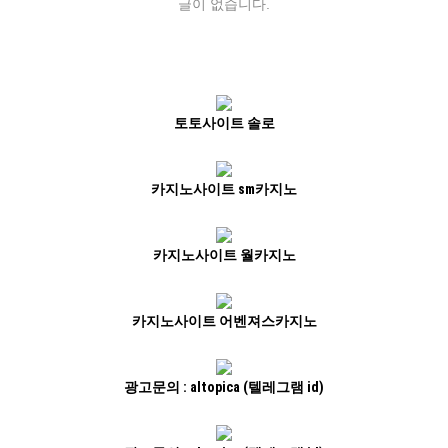
글이 없습니다.
토토사이트 솔로
카지노사이트 sm카지노
카지노사이트 월카지노
카지노사이트 어벤져스카지노
광고문의 : altopica (텔레그램 id)