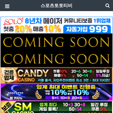
스포츠토토티비