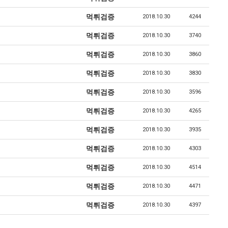
먹튀검증
2018.10.30
4244
먹튀검증
2018.10.30
3740
먹튀검증
2018.10.30
3860
먹튀검증
2018.10.30
3830
먹튀검증
2018.10.30
3596
먹튀검증
2018.10.30
4265
먹튀검증
2018.10.30
3935
먹튀검증
2018.10.30
4303
먹튀검증
2018.10.30
4514
먹튀검증
2018.10.30
4471
먹튀검증
2018.10.30
4397