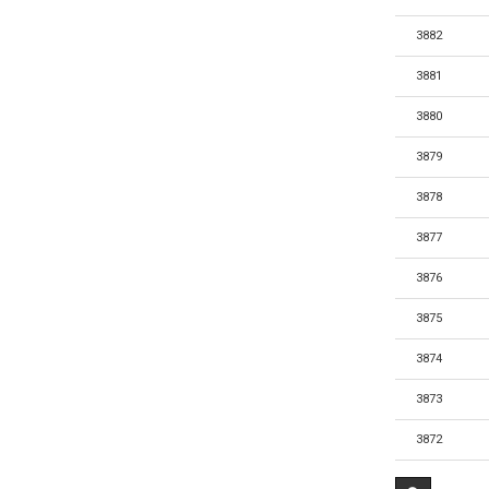
3882
3881
3880
3879
3878
3877
3876
3875
3874
3873
3872