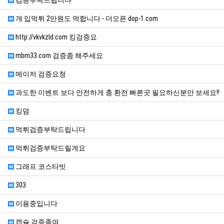
개 입먹튀 2만원도 먹합니다 - 더오픈 dop-1.com
http://vkvkzld.com 킹검증요
mbm33.com 검증좀 해주세요
메이저 검증요청
과도한 이벤트 보다 안전하게 충.환전 빠른곳 필요하신분만 보세요!!
킹덤
먹튀검증부탁드립니다
먹튀검증부탁드릴게요
그래프 코스타빗
303
이용중입니다
캡슐 검증좀여