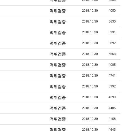
먹튀검증
2018.10.30
4050
먹튀검증
2018.10.30
3630
먹튀검증
2018.10.30
3931
먹튀검증
2018.10.30
3892
먹튀검증
2018.10.30
3663
먹튀검증
2018.10.30
4085
먹튀검증
2018.10.30
4741
먹튀검증
2018.10.30
3992
먹튀검증
2018.10.30
4399
먹튀검증
2018.10.30
4405
먹튀검증
2018.10.30
4158
먹튀검증
2018.10.30
4643