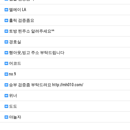
엘에이 LA
홀릭 검증좀요
토방 찐주소 알려주세요^^
경호실
행아웃,빙고 주소 부탁드립니다
어코드
no.9
승부 검증좀 부탁드려요 http://mh010.com/
위너
도도
야놀자