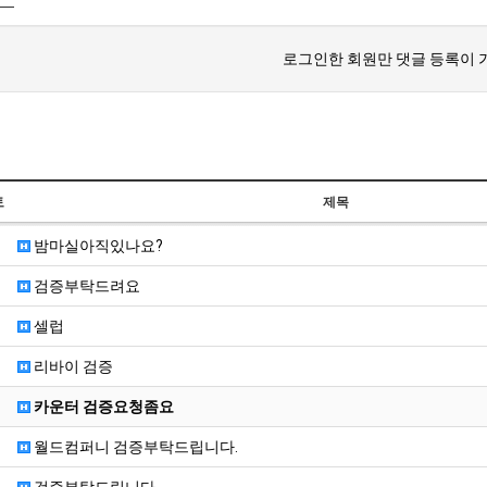
로그인한 회원만 댓글 등록이 
토
제목
밤마실아직있나요?
검증부탁드려요
셀럽
리바이 검증
카운터 검증요청좀요
월드컴퍼니 검증부탁드립니다.
검증부탁드립니다