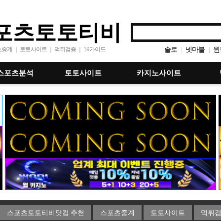
포츠토토티비
솔로
넷마블
윈
중계 ｜ 토토사이트 ｜ 먹튀검증 ｜ 19가이드
|
|
스포츠분석
토토사이트
카지노사이트
스포츠토토티비닷컴 추천
스포츠중계
토토사이트
먹튀