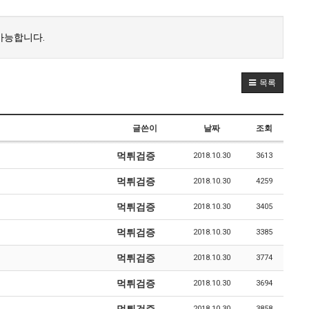
가능합니다.
목록
글쓴이
날짜
조회
먹튀검증
2018.10.30
3613
먹튀검증
2018.10.30
4259
먹튀검증
2018.10.30
3405
먹튀검증
2018.10.30
3385
먹튀검증
2018.10.30
3774
먹튀검증
2018.10.30
3694
먹튀검증
2018.10.30
3858