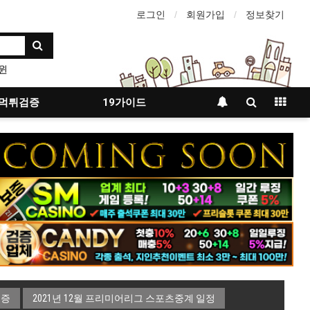
로그인
회원가입
정보찾기
윈
먹튀검증
19가이드
검증
2021년 12월 프리미어리그 스포츠중계 일정