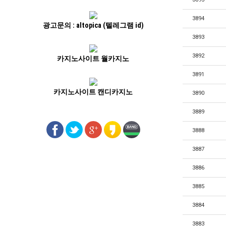
3894
광고문의 : altopica (텔레그램 id)
3893
3892
카지노사이트 월카지노
3891
카지노사이트 캔디카지노
3890
3889
3888
3887
3886
3885
3884
3883