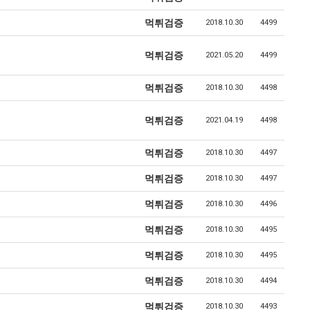
먹튀검증
2018.10.30
4499
먹튀검증
2021.05.20
4499
먹튀검증
2018.10.30
4498
먹튀검증
2021.04.19
4498
먹튀검증
2018.10.30
4497
먹튀검증
2018.10.30
4497
먹튀검증
2018.10.30
4496
먹튀검증
2018.10.30
4495
먹튀검증
2018.10.30
4495
먹튀검증
2018.10.30
4494
먹튀검증
2018.10.30
4493