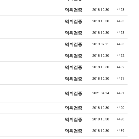
먹튀검증
2018.10.30
4493
먹튀검증
2018.10.30
4493
먹튀검증
2018.10.30
4493
먹튀검증
2019.07.11
4493
먹튀검증
2018.10.30
4492
먹튀검증
2018.10.30
4492
먹튀검증
2018.10.30
4491
먹튀검증
2021.04.14
4491
먹튀검증
2018.10.30
4490
먹튀검증
2018.10.30
4490
먹튀검증
2018.10.30
4489