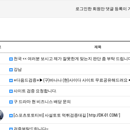
로그인한 회원만 댓글 등록이 
토
제목
천국 << 여러분 보시고 제가 잘못한게 맞는지 판단 좀 부탁 드립
강남
※다음드검증※▶(구)바나나 (현)사이다 사이트 무료공유해드려요
사이트 검증 요청합니다.
구 드라마 현 비즈니스 배닫 문의
[스포츠토토티비] 사설토토 먹튀검증대길 [ http://DK-01.COM/ ]
검증부탁드립니다~