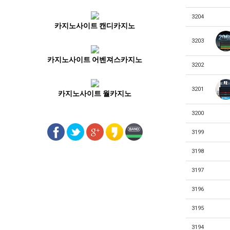
3204
카지노사이트 캔디카지노
3203
카지노사이트 어벤져스카지노
3202
3201
카지노사이트 월카지노
3200
3199
3198
3197
3196
3195
3194