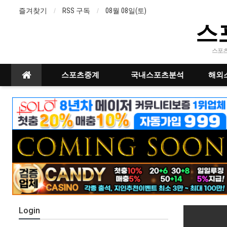
즐겨찾기
RSS 구독
08월 08일(토)
스
스포츠
스포츠중계
국내스포츠분석
해외
Login