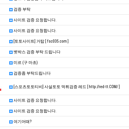
검증 부탁
사이트 검증 요청합니다.
사이트 검증 요청합니다.
[토토사이트] 거탑 [ fsc035.com ]
벳박스 검증 부탁 드립니다
미르 (구 마초)
검증좀 부탁드립니다
[스포츠토토티비] 사설토토 먹튀검증 레드 [ http://red-tt.COM/ ]
사이트 검증 요청합니다.
사이트 검증 요청합니다.
여기어때?