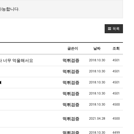
가능합니다.
목록
글쓴이
날짜
조회
니다 너무 억울해서요
먹튀검증
2018.10.30
4501
먹튀검증
2018.10.30
4501
◀
먹튀검증
2018.10.30
4501
먹튀검증
2018.10.30
4501
먹튀검증
2018.10.30
4500
먹튀검증
2021.04.28
4500
먹튀검증
2018.10.30
4499