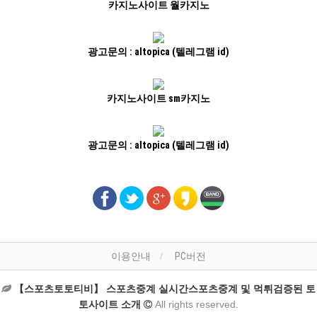
카지노사이트 월카지노
광고문의 : altopica (텔레그램 id)
카지노사이트 sm카지노
광고문의 : altopica (텔레그램 id)
이용안내
PC버전
【스포츠토토티비】 스포츠중계 실시간스포츠중계 및 먹튀검증된 토
토사이트 소개
All rights reserved.