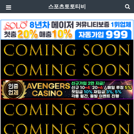
스포츠토토티비