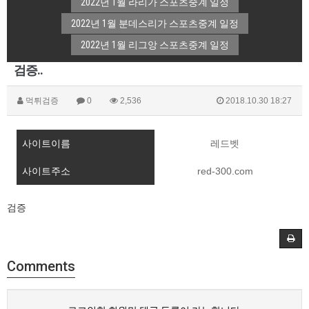
2022년 1월 라리가 스포츠중계 일정
2022년 1월 분데스리가 스포츠중계 일정
2022년 1월 리그앙 스포츠중계 일정
검증..
먹튀검증
0
2,536
2018.10.30 18:27
사이트이름
레드벳
사이트주소
red-300.com
검증
Comments