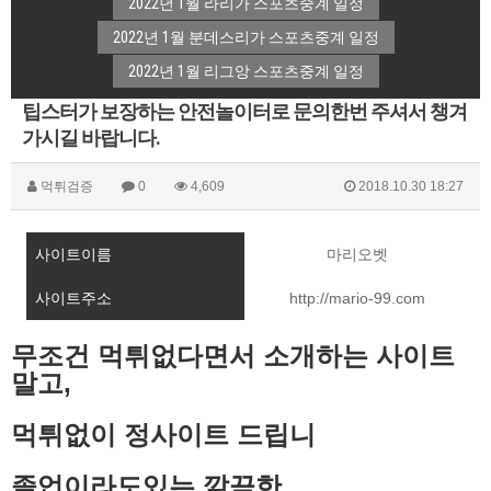
2022년 1월 라리가 스포츠중계 일정
2022년 1월 분데스리가 스포츠중계 일정
2022년 1월 리그앙 스포츠중계 일정
팁스터가 보장하는 안전놀이터로 문의한번 주셔서 챙겨
가시길 바랍니다.
먹튀검증
0
4,609
2018.10.30 18:27
사이트이름
마리오벳
사이트주소
http://mario-99.com
무조건 먹튀없다면서 소개하는 사이트
말고,
먹튀없이 정사이트 드립니
졸업이라도있는 깔끔한