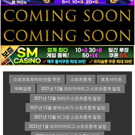
스포츠토토티비닷컴 추천
스포츠중계
토토사이트
먹튀검증
2021년 12월 프리미어리그 스포츠중계 일정
2021년 12월 라리가 스포츠중계 일정
2021년 12월 분데스리가 스포츠중계 일정
2021년 12월 리그앙 스포츠중계 일정
2022년 1월 프리미어리그 스포츠중계 일정