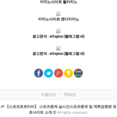
카지노사이트 월카지노
카지노사이트 캔디카지노
광고문의 : altopica (텔레그램 id)
광고문의 : altopica (텔레그램 id)
이용안내
PC버전
【스포츠토토티비】 스포츠중계 실시간스포츠중계 및 먹튀검증된 토
토사이트 소개
All rights reserved.