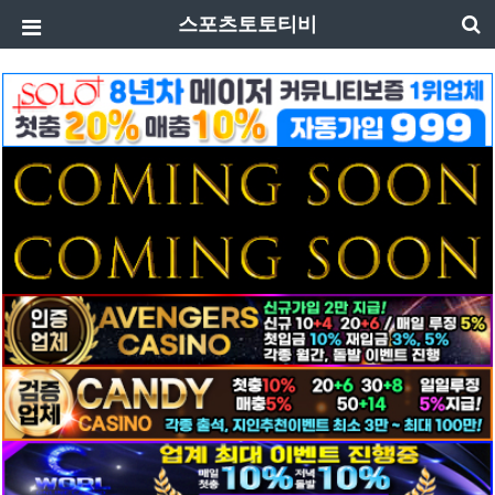
스포츠토토티비