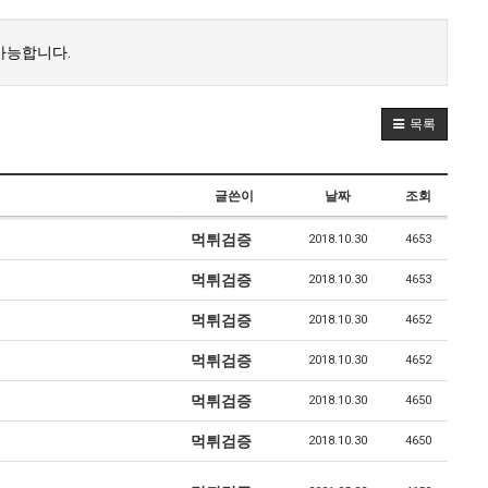
가능합니다.
목록
글쓴이
날짜
조회
먹튀검증
2018.10.30
4653
먹튀검증
2018.10.30
4653
먹튀검증
2018.10.30
4652
먹튀검증
2018.10.30
4652
먹튀검증
2018.10.30
4650
먹튀검증
2018.10.30
4650