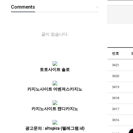
Comments
+
글이 없습니다.
번호
3421
토토사이트 솔로
3420
3419
카지노사이트 어벤져스카지노
3418
카지노사이트 캔디카지노
3417
3416
광고문의 : altopica (텔레그램 id)