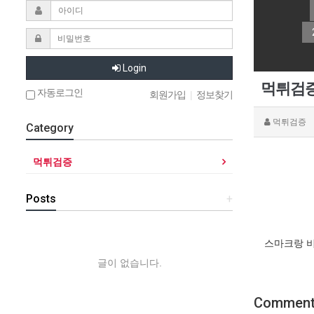
Login
먹튀검증
자동로그인
회원가입
|
정보찾기
먹튀검증
Category
먹튀검증
Posts
+
스마크랑 비
글이 없습니다.
Commen