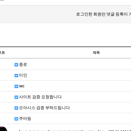
로그인한 회원만 댓글 등록이 
포토
제목
종로
미인
iwc
사이트 검증 요청합니다.
오아시스 검증 부탁드립니다
주마등