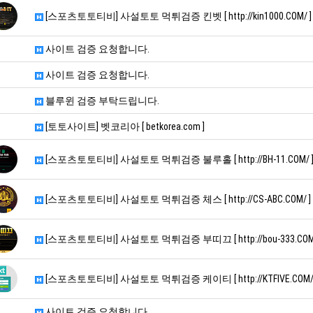
[스포츠토토티비] 사설토토 먹튀검증 킨벳 [ http://kin1000.COM/ ]
사이트 검증 요청합니다.
사이트 검증 요청합니다.
블루윈 검증 부탁드립니다.
[토토사이트] 벳코리아 [ betkorea.com ]
[스포츠토토티비] 사설토토 먹튀검증 불루홀 [ http://BH-11.COM/ 
[스포츠토토티비] 사설토토 먹튀검증 체스 [ http://CS-ABC.COM/ ]
[스포츠토토티비] 사설토토 먹튀검증 부띠끄 [ http://bou-333.COM/
[스포츠토토티비] 사설토토 먹튀검증 케이티 [ http://KTFIVE.COM/ 
사이트 검증 요청합니다.