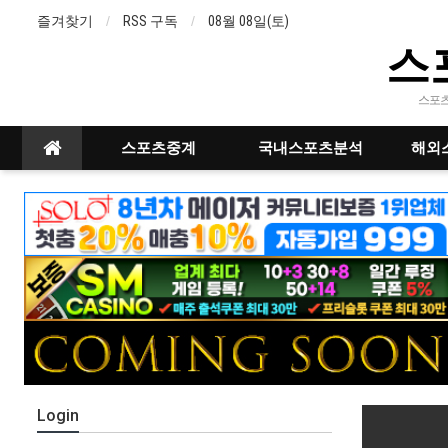
즐겨찾기
RSS 구독
08월 08일(토)
스
스포츠
스포츠중계
국내스포츠분석
해외
Login