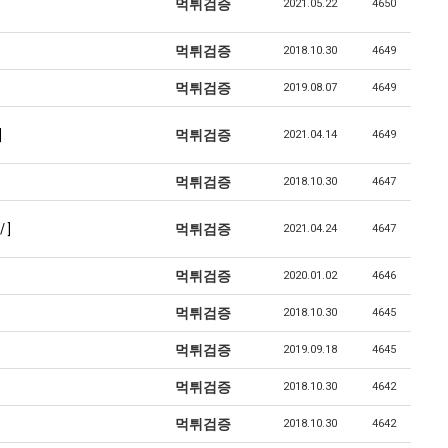
먹튀검증
2021.05.22
4650
먹튀검증
2018.10.30
4649
먹튀검증
2019.08.07
4649
]
먹튀검증
2021.04.14
4649
먹튀검증
2018.10.30
4647
 ]
먹튀검증
2021.04.24
4647
먹튀검증
2020.01.02
4646
먹튀검증
2018.10.30
4645
먹튀검증
2019.09.18
4645
먹튀검증
2018.10.30
4642
먹튀검증
2018.10.30
4642