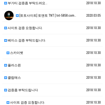
부가티 검증좀 부탁드려요...
2018.10.30
[토토사이트] 토앤토 TNT [ tnt-5858.com…
2020.03.05
사이트 검증 요청합니다.
2018.10.30
베이스 검증 부탁드립니다.
2018.10.30
스카이벳
2018.10.30
플러스윈
2018.10.30
클럽매스
2018.10.30
검증좀 부탁드립니다
2018.10.30
사이트 검증 요청합니다.
2018.10.30