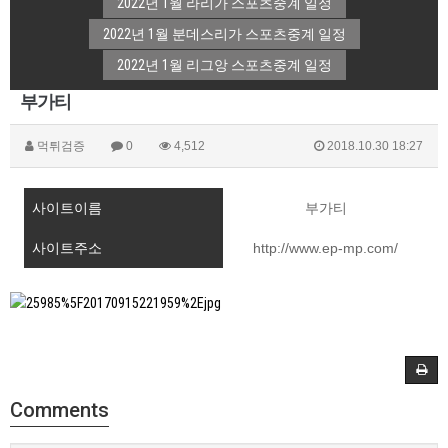
2022년 1월 라리가 스포츠중계 일정
2022년 1월 분데스리가 스포츠중계 일정
2022년 1월 리그앙 스포츠중계 일정
부가티
먹튀검증
0
4,512
2018.10.30 18:27
사이트이름
부가티
사이트주소
http://www.ep-mp.com/
Comments